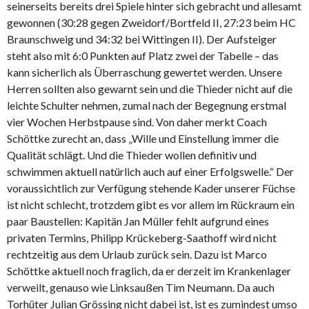
seinerseits bereits drei Spiele hinter sich gebracht und allesamt
gewonnen (30:28 gegen Zweidorf/Bortfeld II, 27:23 beim HC
Braunschweig und 34:32 bei Wittingen II). Der Aufsteiger
steht also mit 6:0 Punkten auf Platz zwei der Tabelle – das
kann sicherlich als Überraschung gewertet werden. Unsere
Herren sollten also gewarnt sein und die Thieder nicht auf die
leichte Schulter nehmen, zumal nach der Begegnung erstmal
vier Wochen Herbstpause sind. Von daher merkt Coach
Schöttke zurecht an, dass „Wille und Einstellung immer die
Qualität schlägt. Und die Thieder wollen definitiv und
schwimmen aktuell natürlich auch auf einer Erfolgswelle.“ Der
voraussichtlich zur Verfügung stehende Kader unserer Füchse
ist nicht schlecht, trotzdem gibt es vor allem im Rückraum ein
paar Baustellen: Kapitän Jan Müller fehlt aufgrund eines
privaten Termins, Philipp Krückeberg-Saathoff wird nicht
rechtzeitig aus dem Urlaub zurück sein. Dazu ist Marco
Schöttke aktuell noch fraglich, da er derzeit im Krankenlager
verweilt, genauso wie Linksaußen Tim Neumann. Da auch
Torhüter Julian Grössing nicht dabei ist, ist es zumindest umso