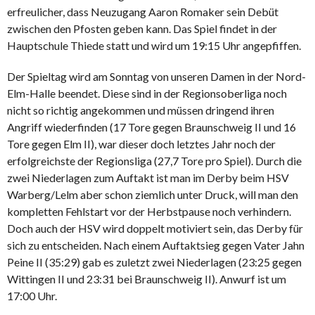
erfreulicher, dass Neuzugang Aaron Romaker sein Debüt
zwischen den Pfosten geben kann. Das Spiel findet in der
Hauptschule Thiede statt und wird um 19:15 Uhr angepfiffen.
Der Spieltag wird am Sonntag von unseren Damen in der Nord-
Elm-Halle beendet. Diese sind in der Regionsoberliga noch
nicht so richtig angekommen und müssen dringend ihren
Angriff wiederfinden (17 Tore gegen Braunschweig II und 16
Tore gegen Elm II), war dieser doch letztes Jahr noch der
erfolgreichste der Regionsliga (27,7 Tore pro Spiel). Durch die
zwei Niederlagen zum Auftakt ist man im Derby beim HSV
Warberg/Lelm aber schon ziemlich unter Druck, will man den
kompletten Fehlstart vor der Herbstpause noch verhindern.
Doch auch der HSV wird doppelt motiviert sein, das Derby für
sich zu entscheiden. Nach einem Auftaktsieg gegen Vater Jahn
Peine II (35:29) gab es zuletzt zwei Niederlagen (23:25 gegen
Wittingen II und 23:31 bei Braunschweig II). Anwurf ist um
17:00 Uhr.