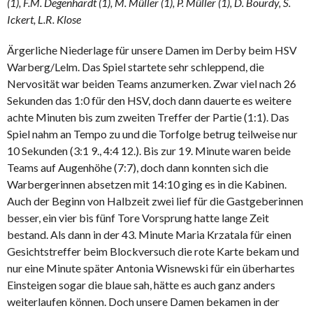
(1), F.M. Degenhardt (1), M. Müller (1), P. Müller (1), D. Bourdy, S.
Ickert, L.R. Klose
Ärgerliche Niederlage für unsere Damen im Derby beim HSV
Warberg/Lelm. Das Spiel startete sehr schleppend, die
Nervosität war beiden Teams anzumerken. Zwar viel nach 26
Sekunden das 1:0 für den HSV, doch dann dauerte es weitere
achte Minuten bis zum zweiten Treffer der Partie (1:1). Das
Spiel nahm an Tempo zu und die Torfolge betrug teilweise nur
10 Sekunden (3:1 9., 4:4 12.). Bis zur 19. Minute waren beide
Teams auf Augenhöhe (7:7), doch dann konnten sich die
Warbergerinnen absetzen mit 14:10 ging es in die Kabinen.
Auch der Beginn von Halbzeit zwei lief für die Gastgeberinnen
besser, ein vier bis fünf Tore Vorsprung hatte lange Zeit
bestand. Als dann in der 43. Minute Maria Krzatala für einen
Gesichtstreffer beim Blockversuch die rote Karte bekam und
nur eine Minute später Antonia Wisnewski für ein überhartes
Einsteigen sogar die blaue sah, hätte es auch ganz anders
weiterlaufen können. Doch unsere Damen bekamen in der