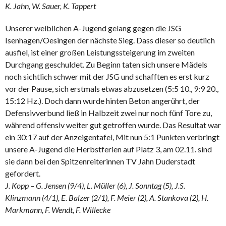
K. Jahn, W. Sauer, K. Tappert
Unserer weiblichen A-Jugend gelang gegen die JSG
Isenhagen/Oesingen der nächste Sieg. Dass dieser so deutlich
ausfiel, ist einer großen Leistungssteigerung im zweiten
Durchgang geschuldet. Zu Beginn taten sich unsere Mädels
noch sichtlich schwer mit der JSG und schafften es erst kurz
vor der Pause, sich erstmals etwas abzusetzen (5:5 10., 9:9 20.,
15:12 Hz.). Doch dann wurde hinten Beton angerührt, der
Defensivverbund ließ in Halbzeit zwei nur noch fünf Tore zu,
während offensiv weiter gut getroffen wurde. Das Resultat war
ein 30:17 auf der Anzeigentafel, Mit nun 5:1 Punkten verbringt
unsere A-Jugend die Herbstferien auf Platz 3, am 02.11. sind
sie dann bei den Spitzenreiterinnen TV Jahn Duderstadt
gefordert.
J. Kopp – G. Jensen (9/4), L. Müller (6), J. Sonntag (5), J.S.
Klinzmann (4/1), E. Balzer (2/1), F. Meier (2), A. Stankova (2), H.
Markmann, F. Wendt, F. Willecke