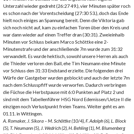
Unterzahl wieder gedreht (26:27 49.), vier Minuten später roch
es schon nach der Vorentscheidung (27:30 53.), doch das Ende
hielt noch einiges an Spannung bereit. Denn die Viktoria gab
sich noch nicht auf, kam zu einfachen Toren über den Kreis und
war dann wieder auf einen Treffer dran (30:31). Zweieinhalb
Minuten vor Schluss bekam Marco Schöttke eine 2-
Minutenstrafe und der anschließende 7m wurde zum 31:32
verwandelt. Es wurde hektisch, sowohl unsere Herren als auch
die Thieder verloren den Ball, ehe Tim Neumann eine Minute
vor Schluss den 31:33 Endstand erzielte. Die folgenden drei
Würfe der Gastgeber wurden geblockt und auch der letzte 7m
nach dem Schlusspfiff wurde verworfen. Dadurch verbringen
die Füchse die Herbstpause mit 6:0 Punkten auf Platz 2 und
sind mit dem Tabellenführer HSG Nord Edemissen/Uetze II die
einzigen noch Verlustpunkt freien Teams. Weiter geht es am
01.11. in Wittingen.
A. Romaker, J. Sikora – M. Schöttke (10/4), F. Adolph (6), L. Block
(5), T. Neumann (5), J. Wedrich (2), H. Behling (1), M. Blumenberg