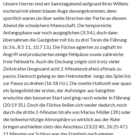
Unsere Herren sind am Samstagabend aufgrund ihres Willens
nochmal mit einem blauen Auge davongekommen, denn
sportlich waren sie über weite Strecken der Partie an diesem
Abend die schwächere Mannschaft. Die temporeiche
Anfangsphase war noch ausgeglichen (3:3 4.), doch dann
übernahmen die Gastgeber mit bis zu drei Toren die Führung
(6:3 6., 8:5 11., 10.7 13.). Die Füchse agierten zu zaghaft im
Angriff und produzierten einige Fehlpässe sowie zahlreiche
freie Fehlwürfe. Auch die Deckung zeigte sich trotz vieler
Zeitstrafen (insgesamt acht 2-Minutenstrafen) oftmals zu
passiv. Dennoch gelang es den Helmstedter Jungs das Spiel bis
zur Pause zu drehen (16:18 Hz.). Die zweite Halbzeit war quasi
ein Spiegelbild der ersten, der Aufsteiger aus Salzgitter
erwischte den besseren Start und ging rasch wieder in Führung
(20:19 35.). Doch die Füchse ließen sich weder dadurch, noch
durch die dritte 2-Minuten Strafe von Marius Müller (39.) oder
die teilweise hitzige Atmosphäre so wirklich aus der Ruhe
bringen und hielten stets den Anschluss (23:22 40., 26:25 47.).
11 Minuten vor Schluss war das Ergebnis nach eigener