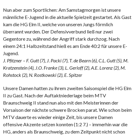
Nun aber zum Sportlichen: Am Samstagmorgen ist unsere
männliche E-Jugend in die aktuelle Spielzeit gestartet. Als Gast
kam die HG Elm II, welche von unseren Jungs förmlich
überrannt wurden. Der Defensivverbund ließ nur zwei
Gegentore zu, während der Angriff stark durchzog. Nach
einem 24:1 Halbzeitstand hieß es am Ende 40:2 für unsere E-
Jugend.
J. Pfitzner – F. Gutt (7), J. Packi (7), T. de Bearn (6), C.L. Gutt (5), M.
Kratzenstein (4), J.O. Franke (3), L. Gerloff (2), A.E. Lorenz (2), M.
Rohstock (2), N. Rostkowski (2), E. Spitzer
Unsere Damen hatten zu ihrem zweiten Saisonspiel die HG Elm
II zu Gast. Nach der Auftaktniederlage beim MTV
Braunschweig II stand nun also mit den Meisterinnen der
Vorsaison der nächste schwere Brocken parat. Wie schon beim
MTV dauerte es wieder einige Zeit, bis unsere Damen
offensive Akzente setzen konnten (1:2 7.) – immerhin war die
HG, anders als Braunschweig, zu dem Zeitpunkt nicht schon