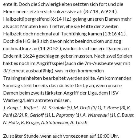
enteilt. Doch die Schwierigkeiten setzten sich fort und die
Elmerinnen setzten sich sukzessive ab (3:7 18., 6:9 24.).
Halbzeitübergreifend (6:14 Hz.) gelang unseren Damen mehr
als acht Minuten kein Treffer, ehe sie Mitte der zweiten
Halbzeit doch nochmal auf Tuchfühlung kamen (13:16 41.).
Doch die HG ließ sich davon nicht beeindrucken und zog
nochmal kurz an (14:20 52.), wodurch sich unsere Damen am
Ende mit 16:24 geschlagen geben mussten. Nach zwei Spielen
hakt es noch im Angriffsspiel (auch die 7m-Ausbeute war mit
3/7 erneut ausbaufähig), was in den kommenden
Trainingseinheiten bearbeitet werden sollte. Am kommenden
Sonntag steht bereits das nächste Derby an, wenn unsere
Damen beim zweitstärksten Angriff der Liga, dem HSV
Warberg/Lelm antreten müssen.
J. Kopp, L. Raffert – M. Krzatala (5), M. Groß (3/1), T. Roese (3), K.
Pahl (2/2), R. Gerloff (1), L. Paprotny (1), A. Wisnewski (1), C. Bauer,
N. Holtz, K. Krüger, A. Stotmeister, A. Titsch
Zu später Stunde, wenn auch vorgezogen auf 18:00 Uhr,