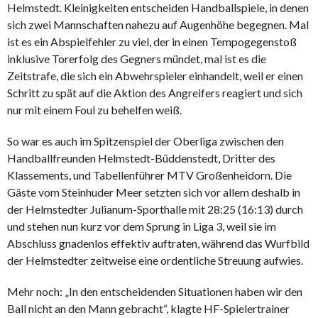
Helmstedt. Kleinigkeiten entscheiden Handballspiele, in denen
sich zwei Mannschaften nahezu auf Augenhöhe begegnen. Mal
ist es ein Abspielfehler zu viel, der in einen Tempogegenstoß
inklusive Torerfolg des Gegners mündet, mal ist es die
Zeitstrafe, die sich ein Abwehrspieler einhandelt, weil er einen
Schritt zu spät auf die Aktion des Angreifers reagiert und sich
nur mit einem Foul zu behelfen weiß.
So war es auch im Spitzenspiel der Oberliga zwischen den
Handballfreunden Helmstedt-Büddenstedt, Dritter des
Klassements, und Tabellenführer MTV Großenheidorn. Die
Gäste vom Steinhuder Meer setzten sich vor allem deshalb in
der Helmstedter Julianum-Sporthalle mit 28:25 (16:13) durch
und stehen nun kurz vor dem Sprung in Liga 3, weil sie im
Abschluss gnadenlos effektiv auftraten, während das Wurfbild
der Helmstedter zeitweise eine ordentliche Streuung aufwies.
Mehr noch: „In den entscheidenden Situationen haben wir den
Ball nicht an den Mann gebracht“, klagte HF-Spielertrainer