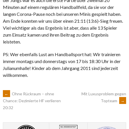
der Jungs war es auch die erste Partie über zweimal 20
Minuten auf einem regulären Handballfeld, da sie vor der
langen Corona-Pause noch bei unseren Minis gespielt haben.
Am Ende konnten wir uns über einen 21:11 (13:6)-Sieg freuen.
Viel wichtiger als das Ergebnis ist aber, dass alle 13 Spieler
zum Einsatz kamen und ihren Beitrag zu dem Ergebnis
leisteten.
PS: Wer ebenfalls Lust am Handballsport hat: Wir trainieren
immer montags und donnerstags von 17 bis 18:30 Uhr in der
Julianumhalle! Kinder ab dem Jahrgang 2011 sind jederzeit
willkommen.
ARTIKEL-
←
Ohne Rückraum – ohne
Mit Luxusproblem gegen
Topteam
→
Chance: Dezimierte HF verlieren
20:32
NAVIGATION