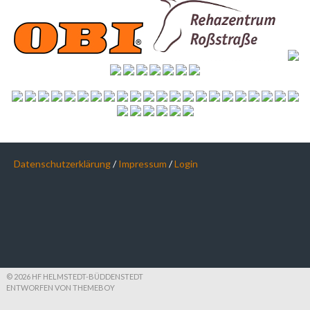
Datenschutzerklärung
/
Impressum
/
Login
© 2026 HF HELMSTEDT-BÜDDENSTEDT
ENTWORFEN VON THEMEBOY