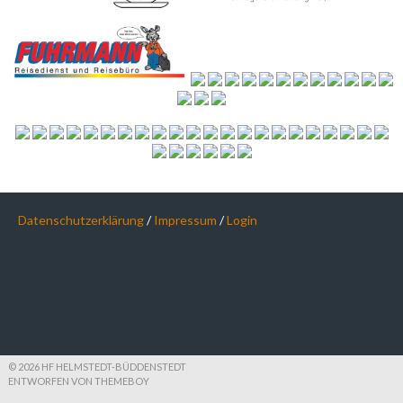
Datenschutzerklärung
/
Impressum
/
Login
© 2026 HF HELMSTEDT-BÜDDENSTEDT
ENTWORFEN VON THEMEBOY