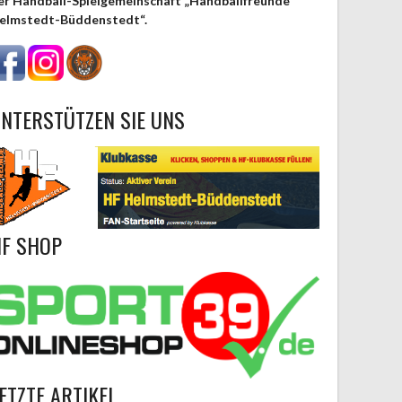
er Handball-Spielgemeinschaft „Handballfreunde
elmstedt-Büddenstedt“.
NTERSTÜTZEN SIE UNS
F SHOP
ETZTE ARTIKEL