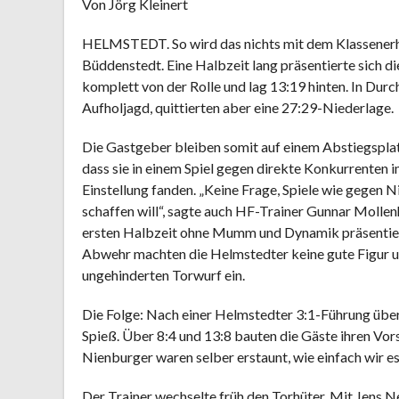
Von Jörg Kleinert
HELMSTEDT. So wird das nichts mit dem Klassenerh
Büddenstedt. Eine Halbzeit lang präsentierte sich 
komplett von der Rolle und lag 13:19 hinten. In Durc
Aufholjagd, quittierten aber eine 27:29-Niederlage.
Die Gastgeber bleiben somit auf einem Abstiegsplat
dass sie in einem Spiel gegen direkte Konkurrenten 
Einstellung fanden. „Keine Frage, Spiele wie gegen
schaffen will“, sagte auch HF-Trainer Gunnar Mollen
ersten Halbzeit ohne Mumm und Dynamik präsentierte
Abwehr machten die Helmstedter keine gute Figur un
ungehinderten Torwurf ein.
Die Folge: Nach einer Helmstedter 3:1-Führung übe
Spieß. Über 8:4 und 13:8 bauten die Gäste ihren Vor
Nienburger waren selber erstaunt, wie einfach wir e
Der Trainer wechselte früh den Torhüter. Mit Jens 