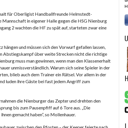
d
H
alt für Oberligist Handballfreunde Helmstedt-
die Mannschaft in eigener Halle gegen die HSG Nienburg
hgang 2 wachten die HF zu spät auf, starteten zwar eine
U
z hängen und müssen sich den Vorwurf gefallen lassen,
im Abstiegskampf über weite Strecken nicht die richtige
 Nienburg muss man gewinnen, wenn man den Klassenerhalt
hauer unmissverständlich. Warum sich seine Spieler in der
n, blieb auch dem Trainer ein Rätsel. Vor allem in der
H
d luden ihre Gäste bei fast jedem Angriff zum
rnahmen die Nienburger das Zepter und drehten den
sprung bis zum Pausenpfiff auf 6 Tore aus. „Die
s ihnen gemacht haben“, so Mollenhauer.
L
Neubauer zwischen den Pfosten – der Keeper feierte nach