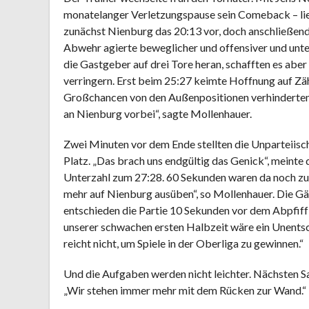
monatelanger Verletzungspause sein Comeback – lief
zunächst Nienburg das 20:13 vor, doch anschließend
Abwehr agierte beweglicher und offensiver und unt
die Gastgeber auf drei Tore heran, schafften es aber
verringern. Erst beim 25:27 keimte Hoffnung auf Zä
Großchancen von den Außenpositionen verhinderten j
an Nienburg vorbei“, sagte Mollenhauer.
Zwei Minuten vor dem Ende stellten die Unparteiisc
Platz. „Das brach uns endgültig das Genick“, meinte
Unterzahl zum 27:28. 60 Sekunden waren da noch zu 
mehr auf Nienburg ausüben“, so Mollenhauer. Die Gäst
entschieden die Partie 10 Sekunden vor dem Abpfif
unserer schwachen ersten Halbzeit wäre ein Unentsc
reicht nicht, um Spiele in der Oberliga zu gewinnen.“
Und die Aufgaben werden nicht leichter. Nächsten 
„Wir stehen immer mehr mit dem Rücken zur Wand.“