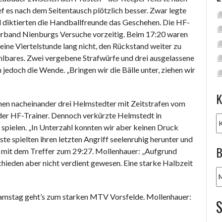
 es nach dem Seitentausch plötzlich besser. Zwar legte
 diktierten die Handballfreunde das Geschehen. Die HF-
erband Nienburgs Versuche vorzeitig. Beim 17:20 waren
 eine Viertelstunde lang nicht, den Rückstand weiter zu
hlbares. Zwei vergebene Strafwürfe und drei ausgelassene
edoch die Wende. „Bringen wir die Bälle unter, ziehen wir
K
hen nacheinander drei Helmstedter mit Zeitstrafen vom
 der HF-Trainer. Dennoch verkürzte Helmstedt in
K
spielen. „In Unterzahl konnten wir aber keinen Druck
e spielten ihren letzten Angriff seelenruhig herunter und
B
f mit dem Treffer zum 29:27. Mollenhauer: „Aufgrund
hieden aber nicht verdient gewesen. Eine starke Halbzeit
B
A
Samstag geht’s zum starken MTV Vorsfelde. Mollenhauer: