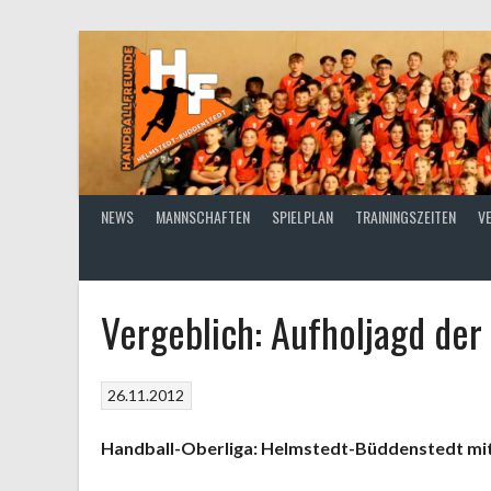
Springe
zum
Inhalt
NEWS
MANNSCHAFTEN
SPIELPLAN
TRAININGSZEITEN
V
Vergeblich: Aufholjagd der
26.11.2012
Handball-Oberliga: Helmstedt-Büddenstedt mit