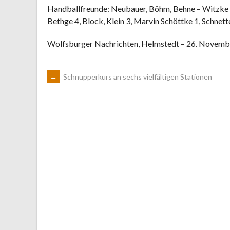
Handballfreunde: Neubauer, Böhm, Behne – Witzke 4
Bethge 4, Block, Klein 3, Marvin Schöttke 1, Schnette
Wolfsburger Nachrichten, Helmstedt – 26. Novembe
ARTIKEL-
←
Schnupperkurs an sechs vielfältigen Stationen
NAVIGATION