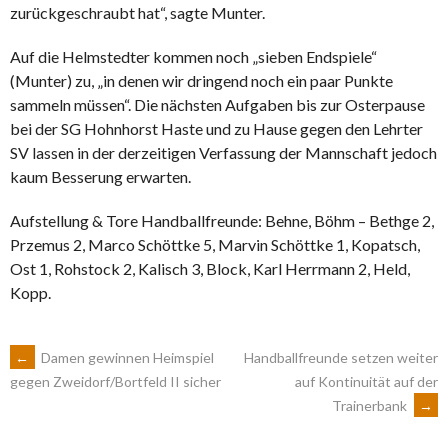
zurückgeschraubt hat“, sagte Munter.
Auf die Helmstedter kommen noch „sieben Endspiele“
(Munter) zu, „in denen wir dringend noch ein paar Punkte
sammeln müssen“. Die nächsten Aufgaben bis zur Osterpause
bei der SG Hohnhorst Haste und zu Hause gegen den Lehrter
SV lassen in der derzeitigen Verfassung der Mannschaft jedoch
kaum Besserung erwarten.
Aufstellung & Tore Handballfreunde: Behne, Böhm – Bethge 2,
Przemus 2, Marco Schöttke 5, Marvin Schöttke 1, Kopatsch,
Ost 1, Rohstock 2, Kalisch 3, Block, Karl Herrmann 2, Held,
Kopp.
ARTIKEL-
←
Damen gewinnen Heimspiel
Handballfreunde setzen weiter
auf Kontinuität auf der
gegen Zweidorf/Bortfeld II sicher
Trainerbank
→
NAVIGATION