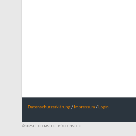
NAVIGATION
Datenschutzerklärung
/
Impressum
/
Login
© 2026 HF HELMSTEDT-BÜDDENSTEDT