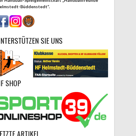
er Handball-Spielgemeinschaft „Handballfreunde
elmstedt-Büddenstedt“.
NTERSTÜTZEN SIE UNS
F SHOP
ETZTE ARTIKEL