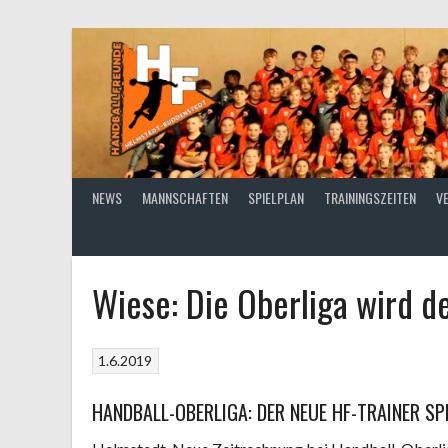
Springe
zum
Inhalt
NEWS
MANNSCHAFTEN
SPIELPLAN
TRAININGSZEITEN
V
Wiese: Die Oberliga wird 
1.6.2019
HANDBALL-OBERLIGA: DER NEUE HF-TRAINER SP