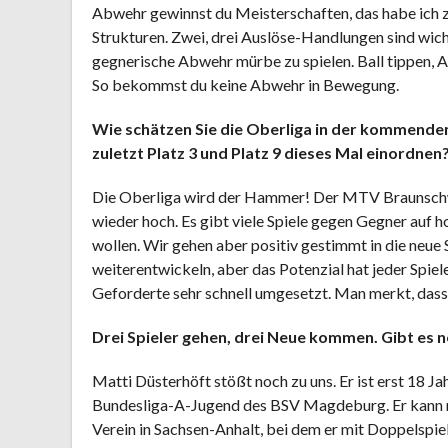
Abwehr gewinnst du Meisterschaften, das habe ich zu
Strukturen. Zwei, drei Auslöse-Handlungen sind wichti
gegnerische Abwehr mürbe zu spielen. Ball tippen, Akt
So bekommst du keine Abwehr in Bewegung.
Wie schätzen Sie die Oberliga in der kommenden
zuletzt Platz 3 und Platz 9 dieses Mal einordnen
Die Oberliga wird der Hammer! Der MTV Braunschwei
wieder hoch. Es gibt viele Spiele gegen Gegner auf 
wollen. Wir gehen aber positiv gestimmt in die neue 
weiterentwickeln, aber das Potenzial hat jeder Spiel
Geforderte sehr schnell umgesetzt. Man merkt, dass
Drei Spieler gehen, drei Neue kommen. Gibt es
Matti Düsterhöft stößt noch zu uns. Er ist erst 18 Ja
Bundesliga-A-Jugend des BSV Magdeburg. Er kann no
Verein in Sachsen-Anhalt, bei dem er mit Doppelspie