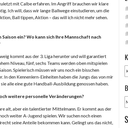
letzt mit Calbe erfahren. Im Angriff brauchen wir klare
g. Ich will, dass wir lange Ballwege einstudieren, um die
ion, Ball tippen, Aktion – das will ich nicht mehr sehen.
 Saison ein? Wo kann sich Ihre Mannschaft nach
?
K
g kommt aus der 3. Liga herunter und will garantiert
hohem Niveau, fünf, sechs Teams werden oben mitspielen
K
Saison. Spielerisch müssen wir uns noch ein bisschen
er. In den Kennenlern-Einheiten haben die Jungs das von mir
 sie alle eine gute Handball-Ausbildung genossen haben.
B
 noch weitere personelle Veränderungen?
B
A
hre alt, aber ein talentierter Mittelmann. Er kommt aus der
ch weiter A-Jugend spielen. Wir suchen noch einen
lrecht seine Anteile bekommen kann. Gelingt uns das nicht,