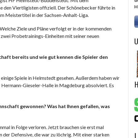
igist HF Helmstedt-Büddenstedt: Mit dem
d
H
den Viertligisten offiziell. Der Schönebecker führte in
m Meistertitel in der Sachsen-Anhalt-Liga.
 Welche Ziele und Pläne verfolgt er in der kommenden
zwei Probetrainings-Einheiten mit seiner neuen
U
haft bereits und wie gut kennen die Spieler den
n einige Spiele in Helmstedt gesehen. Außerdem haben wir
H
 Hermann-Gieseler-Halle in Magdeburg absolviert. Es
nnschaft gewonnen? Was hat Ihnen gefallen, was
nmal in Folge verloren. Jetzt brauchen sie erst mal
L
der Defensive, die war zu löchrig. Mit einer starken