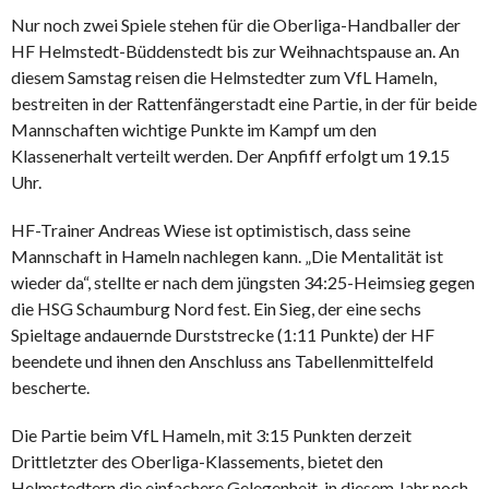
Nur noch zwei Spiele stehen für die Oberliga-Handballer der
HF Helmstedt-Büddenstedt bis zur Weihnachtspause an. An
diesem Samstag reisen die Helmstedter zum VfL Hameln,
bestreiten in der Rattenfängerstadt eine Partie, in der für beide
Mannschaften wichtige Punkte im Kampf um den
Klassenerhalt verteilt werden. Der Anpfiff erfolgt um 19.15
Uhr.
HF-Trainer Andreas Wiese ist optimistisch, dass seine
Mannschaft in Hameln nachlegen kann. „Die Mentalität ist
wieder da“, stellte er nach dem jüngsten 34:25-Heimsieg gegen
die HSG Schaumburg Nord fest. Ein Sieg, der eine sechs
Spieltage andauernde Durststrecke (1:11 Punkte) der HF
beendete und ihnen den Anschluss ans Tabellenmittelfeld
bescherte.
Die Partie beim VfL Hameln, mit 3:15 Punkten derzeit
Drittletzter des Oberliga-Klassements, bietet den
Helmstedtern die einfachere Gelegenheit, in diesem Jahr noch