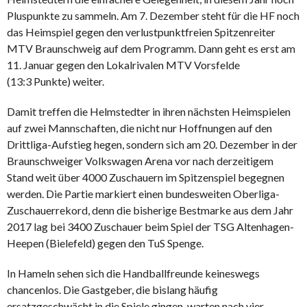
Pluspunkte zu sammeln. Am 7. Dezember steht für die HF noch
das Heimspiel gegen den verlustpunktfreien Spitzenreiter
MTV Braunschweig auf dem Programm. Dann geht es erst am
11. Januar gegen den Lokalrivalen MTV Vorsfelde
(13:3 Punkte) weiter.
Damit treffen die Helmstedter in ihren nächsten Heimspielen
auf zwei Mannschaften, die nicht nur Hoffnungen auf den
Drittliga-Aufstieg hegen, sondern sich am 20. Dezember in der
Braunschweiger Volkswagen Arena vor nach derzeitigem
Stand weit über 4000 Zuschauern im Spitzenspiel begegnen
werden. Die Partie markiert einen bundesweiten Oberliga-
Zuschauerrekord, denn die bisherige Bestmarke aus dem Jahr
2017 lag bei 3400 Zuschauer beim Spiel der TSG Altenhagen-
Heepen (Bielefeld) gegen den TuS Spenge.
In Hameln sehen sich die Handballfreunde keineswegs
chancenlos. Die Gastgeber, die bislang häufig
ersatzgeschwächt in die Spiele gingen, warten nach vier