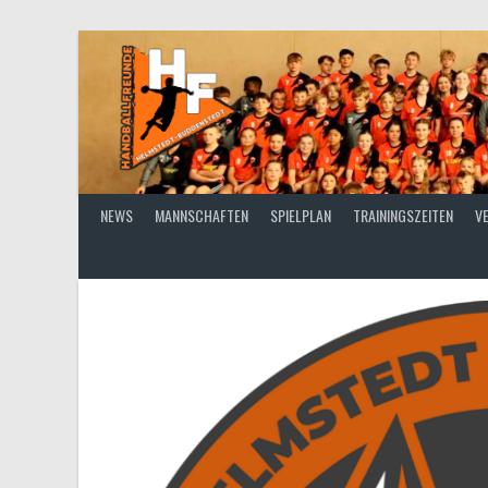
Springe
zum
Inhalt
NEWS
MANNSCHAFTEN
SPIELPLAN
TRAININGSZEITEN
V