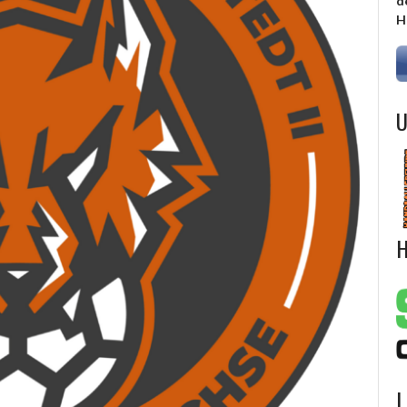
d
H
U
H
L