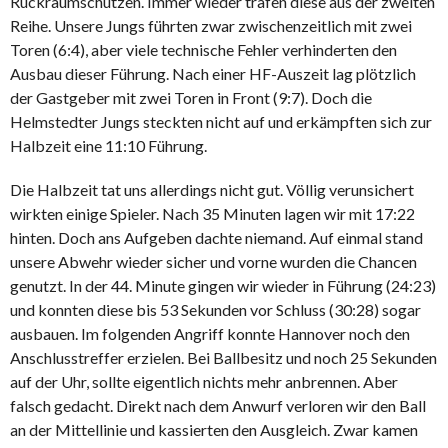
Rückraumschützen. Immer wieder trafen diese aus der zweiten
Reihe. Unsere Jungs führten zwar zwischenzeitlich mit zwei
Toren (6:4), aber viele technische Fehler verhinderten den
Ausbau dieser Führung. Nach einer HF-Auszeit lag plötzlich
der Gastgeber mit zwei Toren in Front (9:7). Doch die
Helmstedter Jungs steckten nicht auf und erkämpften sich zur
Halbzeit eine 11:10 Führung.
Die Halbzeit tat uns allerdings nicht gut. Völlig verunsichert
wirkten einige Spieler. Nach 35 Minuten lagen wir mit 17:22
hinten. Doch ans Aufgeben dachte niemand. Auf einmal stand
unsere Abwehr wieder sicher und vorne wurden die Chancen
genutzt. In der 44. Minute gingen wir wieder in Führung (24:23)
und konnten diese bis 53 Sekunden vor Schluss (30:28) sogar
ausbauen. Im folgenden Angriff konnte Hannover noch den
Anschlusstreffer erzielen. Bei Ballbesitz und noch 25 Sekunden
auf der Uhr, sollte eigentlich nichts mehr anbrennen. Aber
falsch gedacht. Direkt nach dem Anwurf verloren wir den Ball
an der Mittellinie und kassierten den Ausgleich. Zwar kamen