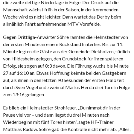
die zweite deftige Niederlage in Folge. Der Druck auf die
Mannschaft wächst früh in der Saison, in der kommenden
Woche wird es nicht leichter. Dann wartet das Derby beim
allmählich Fahrt aufnehmenden MTV Vorsfelde.
Gegen Drittliga-Anwärter Söhre rannten die Helmstedter von
der ersten Minute an einem Rückstand hinterher. Bis zur 11.
Minute legten die Gäste aus der Gemeinde Diekholzen, südlich
von Hildesheim gelegen, den Grundstock für ihren späteren
Erfolg, sie zogen auf 8:3 davon. Die Führung wuchs bis Minute
27 auf 16:10 an. Etwas Hoffnung keimte bei den Gastgebern
auf, als ihnen in den letzten 90 Sekunden der ersten Halbzeit
durch Sven Vogel und zweimal Marius Herda drei Tore in Folge
zum 13:16 gelangen.
Es blieb ein Helmstedter Strohfeuer. „Du nimmst dir in der
Pause viel vor – und dann liegst du drei Minuten nach
Wiederbeginn mit fünf Toren hinten“, sagte HF-Trainer
Matthias Rudow. Söhre gab die Kontrolle nicht mehr ab. „Alles,