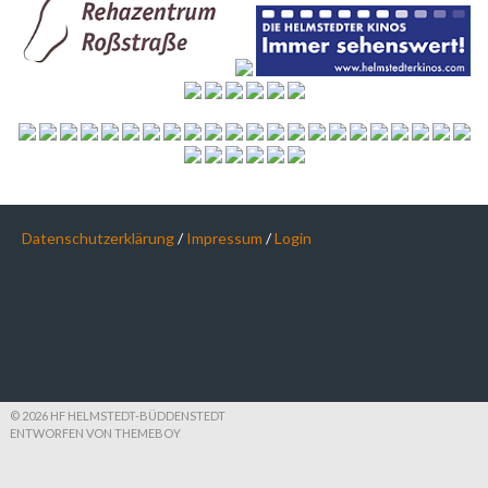
Datenschutzerklärung
/
Impressum
/
Login
© 2026 HF HELMSTEDT-BÜDDENSTEDT
ENTWORFEN VON THEMEBOY