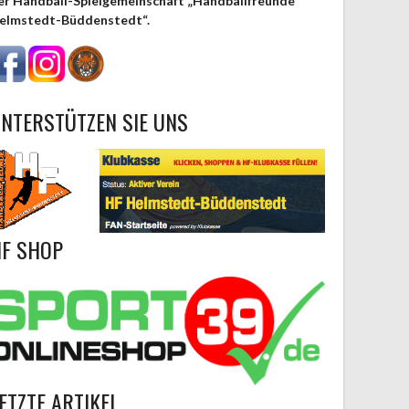
er Handball-Spielgemeinschaft „Handballfreunde
elmstedt-Büddenstedt“.
NTERSTÜTZEN SIE UNS
F SHOP
ETZTE ARTIKEL