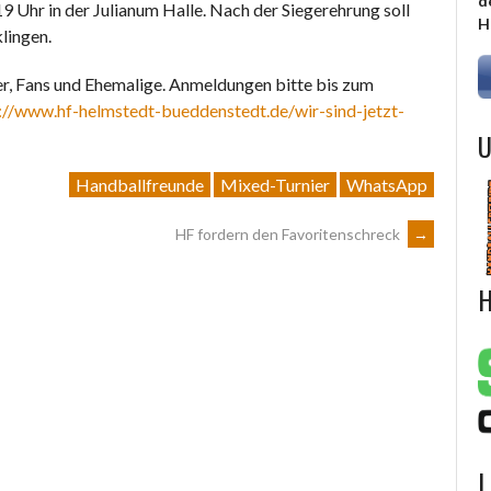
d
9 Uhr in der Julianum Halle. Nach der Siegerehrung soll
H
lingen.
er, Fans und Ehemalige. Anmeldungen bitte bis zum
://www.hf-helmstedt-bueddenstedt.de/wir-sind-jetzt-
U
Handballfreunde
Mixed-Turnier
WhatsApp
HF fordern den Favoritenschreck
→
H
L