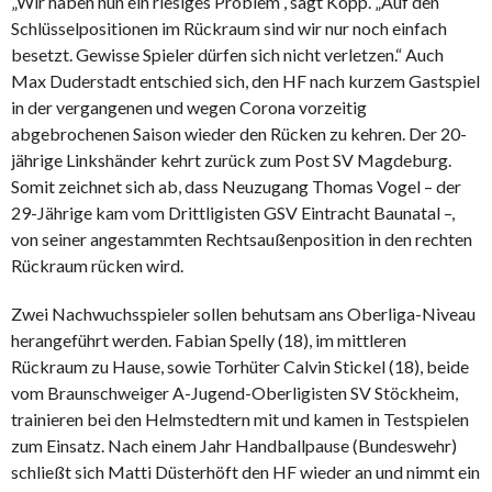
„Wir haben nun ein riesiges Problem“, sagt Kopp. „Auf den
Schlüsselpositionen im Rückraum sind wir nur noch einfach
besetzt. Gewisse Spieler dürfen sich nicht verletzen.“ Auch
Max Duderstadt entschied sich, den HF nach kurzem Gastspiel
in der vergangenen und wegen Corona vorzeitig
abgebrochenen Saison wieder den Rücken zu kehren. Der 20-
jährige Linkshänder kehrt zurück zum Post SV Magdeburg.
Somit zeichnet sich ab, dass Neuzugang Thomas Vogel – der
29-Jährige kam vom Drittligisten GSV Eintracht Baunatal –,
von seiner angestammten Rechtsaußenposition in den rechten
Rückraum rücken wird.
Zwei Nachwuchsspieler sollen behutsam ans Oberliga-Niveau
herangeführt werden. Fabian Spelly (18), im mittleren
Rückraum zu Hause, sowie Torhüter Calvin Stickel (18), beide
vom Braunschweiger A-Jugend-Oberligisten SV Stöckheim,
trainieren bei den Helmstedtern mit und kamen in Testspielen
zum Einsatz. Nach einem Jahr Handballpause (Bundeswehr)
schließt sich Matti Düsterhöft den HF wieder an und nimmt ein