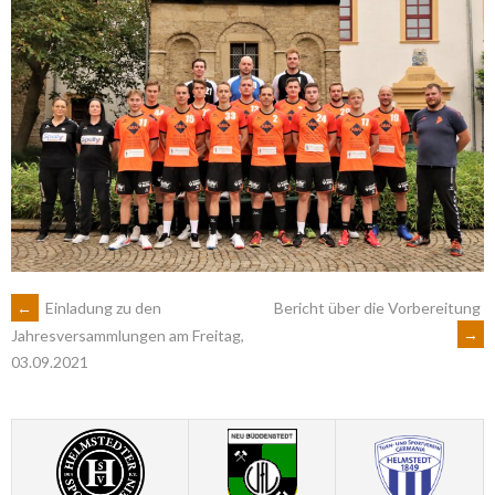
ARTIKEL-
←
Einladung zu den
Bericht über die Vorbereitung
→
Jahresversammlungen am Freitag,
03.09.2021
NAVIGATION