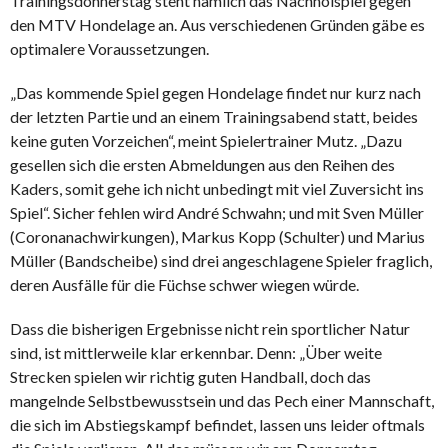
Trainingsdonnerstag steht nämlich das Nachholspiel gegen
den MTV Hondelage an. Aus verschiedenen Gründen gäbe es
optimalere Voraussetzungen.
„Das kommende Spiel gegen Hondelage findet nur kurz nach
der letzten Partie und an einem Trainingsabend statt, beides
keine guten Vorzeichen“, meint Spielertrainer Mutz. „Dazu
gesellen sich die ersten Abmeldungen aus den Reihen des
Kaders, somit gehe ich nicht unbedingt mit viel Zuversicht ins
Spiel“. Sicher fehlen wird André Schwahn; und mit Sven Müller
(Coronanachwirkungen), Markus Kopp (Schulter) und Marius
Müller (Bandscheibe) sind drei angeschlagene Spieler fraglich,
deren Ausfälle für die Füchse schwer wiegen würde.
Dass die bisherigen Ergebnisse nicht rein sportlicher Natur
sind, ist mittlerweile klar erkennbar. Denn: „Über weite
Strecken spielen wir richtig guten Handball, doch das
mangelnde Selbstbewusstsein und das Pech einer Mannschaft,
die sich im Abstiegskampf befindet, lassen uns leider oftmals