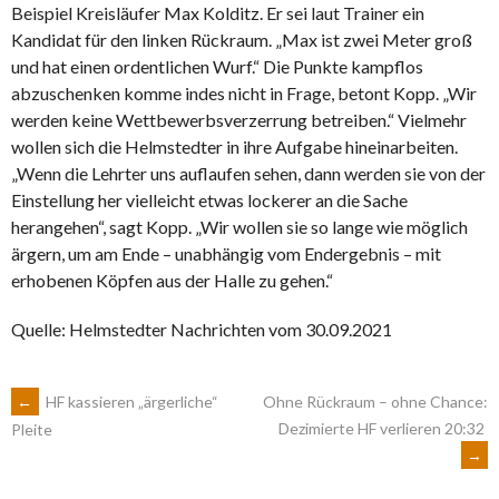
Beispiel Kreisläufer Max Kolditz. Er sei laut Trainer ein
Kandidat für den linken Rückraum. „Max ist zwei Meter groß
und hat einen ordentlichen Wurf.“ Die Punkte kampflos
abzuschenken komme indes nicht in Frage, betont Kopp. „Wir
werden keine Wettbewerbsverzerrung betreiben.“ Vielmehr
wollen sich die Helmstedter in ihre Aufgabe hineinarbeiten.
„Wenn die Lehrter uns auflaufen sehen, dann werden sie von der
Einstellung her vielleicht etwas lockerer an die Sache
herangehen“, sagt Kopp. „Wir wollen sie so lange wie möglich
ärgern, um am Ende – unabhängig vom Endergebnis – mit
erhobenen Köpfen aus der Halle zu gehen.“
Quelle: Helmstedter Nachrichten vom 30.09.2021
ARTIKEL-
←
HF kassieren „ärgerliche“
Ohne Rückraum – ohne Chance:
Dezimierte HF verlieren 20:32
Pleite
→
NAVIGATION