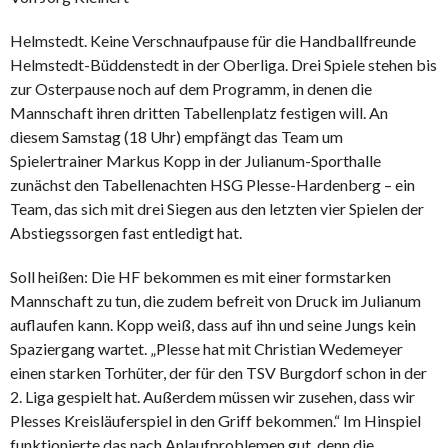
Helmstedt. Keine Verschnaufpause für die Handballfreunde
Helmstedt-Büddenstedt in der Oberliga. Drei Spiele stehen bis
zur Osterpause noch auf dem Programm, in denen die
Mannschaft ihren dritten Tabellenplatz festigen will. An
diesem Samstag (18 Uhr) empfängt das Team um
Spielertrainer Markus Kopp in der Julianum-Sporthalle
zunächst den Tabellenachten HSG Plesse-Hardenberg – ein
Team, das sich mit drei Siegen aus den letzten vier Spielen der
Abstiegssorgen fast entledigt hat.
Soll heißen: Die HF bekommen es mit einer formstarken
Mannschaft zu tun, die zudem befreit von Druck im Julianum
auflaufen kann. Kopp weiß, dass auf ihn und seine Jungs kein
Spaziergang wartet. „Plesse hat mit Christian Wedemeyer
einen starken Torhüter, der für den TSV Burgdorf schon in der
2. Liga gespielt hat. Außerdem müssen wir zusehen, dass wir
Plesses Kreisläuferspiel in den Griff bekommen.“ Im Hinspiel
funktionierte das nach Anlaufproblemen gut, denn die