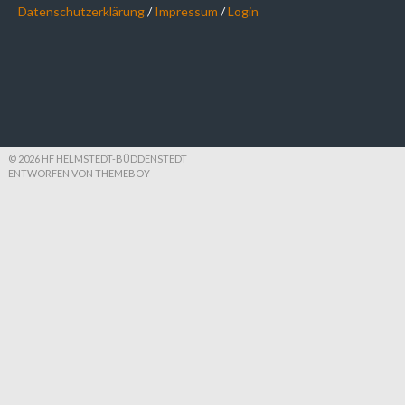
Datenschutzerklärung
/
Impressum
/
Login
© 2026 HF HELMSTEDT-BÜDDENSTEDT
ENTWORFEN VON THEMEBOY