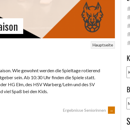
aison
Hauptseite
K
K
 Saison. Wie gewohnt werden die Spieltage rotierend
tgeber sein. Ab 10:30 Uhr finden die Spiele statt.
ie der HG Elm, des HSV Warberg/Lelm und des SV
B
d viel Spaß bei den Kids.
B
A
Ergebnisse Seniorinnen
→