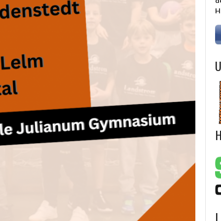
d
H
U
H
L