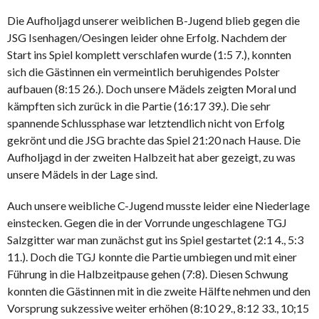
Die Aufholjagd unserer weiblichen B-Jugend blieb gegen die
JSG Isenhagen/Oesingen leider ohne Erfolg. Nachdem der
Start ins Spiel komplett verschlafen wurde (1:5 7.), konnten
sich die Gästinnen ein vermeintlich beruhigendes Polster
aufbauen (8:15 26.). Doch unsere Mädels zeigten Moral und
kämpften sich zurück in die Partie (16:17 39.). Die sehr
spannende Schlussphase war letztendlich nicht von Erfolg
gekrönt und die JSG brachte das Spiel 21:20 nach Hause. Die
Aufholjagd in der zweiten Halbzeit hat aber gezeigt, zu was
unsere Mädels in der Lage sind.
Auch unsere weibliche C-Jugend musste leider eine Niederlage
einstecken. Gegen die in der Vorrunde ungeschlagene TGJ
Salzgitter war man zunächst gut ins Spiel gestartet (2:1 4., 5:3
11.). Doch die TGJ konnte die Partie umbiegen und mit einer
Führung in die Halbzeitpause gehen (7:8). Diesen Schwung
konnten die Gästinnen mit in die zweite Hälfte nehmen und den
Vorsprung sukzessive weiter erhöhen (8:10 29., 8:12 33., 10;15