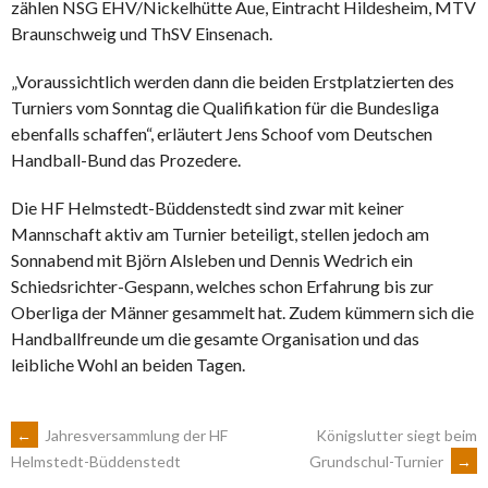
zählen NSG EHV/Nickelhütte Aue, Eintracht Hildesheim, MTV
Braunschweig und ThSV Einsenach.
„Voraussichtlich werden dann die beiden Erstplatzierten des
Turniers vom Sonntag die Qualifikation für die Bundesliga
ebenfalls schaffen“, erläutert Jens Schoof vom Deutschen
Handball-Bund das Prozedere.
Die HF Helmstedt-Büddenstedt sind zwar mit keiner
Mannschaft aktiv am Turnier beteiligt, stellen jedoch am
Sonnabend mit Björn Alsleben und Dennis Wedrich ein
Schiedsrichter-Gespann, welches schon Erfahrung bis zur
Oberliga der Männer gesammelt hat. Zudem kümmern sich die
Handballfreunde um die gesamte Organisation und das
leibliche Wohl an beiden Tagen.
ARTIKEL-
←
Jahresversammlung der HF
Königslutter siegt beim
Grundschul-Turnier
→
Helmstedt-Büddenstedt