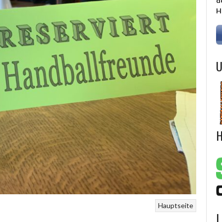
d
H
U
H
Hauptseite
L