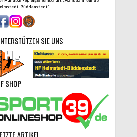
er Handball-Spielgemeinschaft „Handballfreunde
elmstedt-Büddenstedt“.
NTERSTÜTZEN SIE UNS
F SHOP
ETZTE ARTIKEL