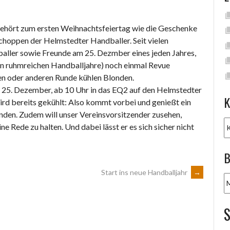
d gehört zum ersten Weihnachtsfeiertag wie die Geschenke
hoppen der Helmstedter Handballer. Seit vielen
baller sowie Freunde am 25. Dezmber eines jeden Jahres,
en ruhmreichen Handballjahre) noch einmal Revue
inen oder anderen Runde kühlen Blonden.
g, 25. Dezember, ab 10 Uhr in das EQ2 auf den Helmstedter
K
 wird bereits gekühlt: Also kommt vorbei und genießt ein
nden. Zudem will unser Vereinsvorsitzender zusehen,
K
e Rede zu halten. Und dabei lässt er es sich sicher nicht
B
Start ins neue Handballjahr
→
B
A