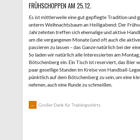
FRÜHSCHOPPEN AM 25.12.
Es ist mittlerweile eine gut gepflegte Tradition un
unterm Weihnachtsbaum an Heiligabend: Der Frühsc
Jahrzehnten treffen sich ehemalige und aktive Hand
um die vergangenen Monate (und oft auch die aktiv
passieren zu lassen – das Ganze natürlich bei der e
So laden wir natürlich alle Interessierten am Monta
Bötschenberg ein. Ein Tisch ist reserviert, das Bier
paar gesellige Stunden im Kreise von Handball-Lege
pünktlich auf dem Bötschenberg zu sein, um eine klein
nehmen, auch eine Runde zu schmeißen.
ARTIKEL-
←
Großer Dank für Trainingsshirts
NAVIGATION