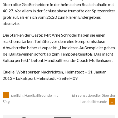
überrollte Großenheidorn in der heimischen Realschulhalle mit
40:27. Vor allem in der Schlussphase trumpfte der Spitzenreiter
groß auf, als er sich vom 25:20 zum klaren Endergebnis
absetzte.
Die Stärken der Gäste: Mit Arne Schröder haben sie einen
reaktionsstarken Torhüter, vor dem eine kompromisslose
Abwehrreihe beherzt zupackt. „Und deren Außenspieler gehen
bei Ballgewinnen sofort ab zum Tempogegenstoß. Das macht
Soltau perfekt“, betont Handballfreunde-Coach Mollenhauer.
Quelle: Wolfsburger Nachrichten, Helmstedt – 31. Januar
2013 – Lokalsport Helmstedt – Seite H09
ARTIKEL-
←
Endlich: Handballfreunde mit
Ein sensationeller Sieg der
Handballfreunde
→
Sieg
NAVIGATION