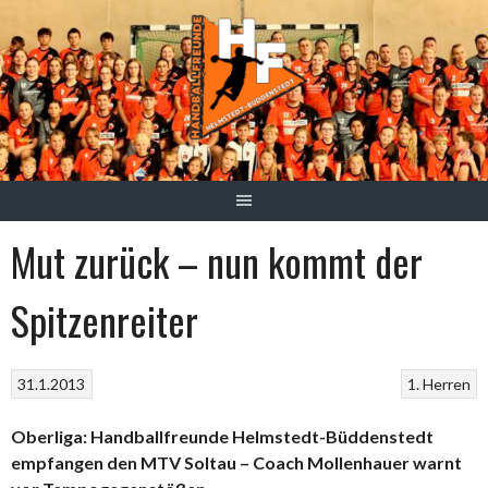
Springe
zum
Inhalt
Mut zurück – nun kommt der
Spitzenreiter
31.1.2013
1. Herren
Oberliga: Handballfreunde Helmstedt-Büddenstedt
empfangen den MTV Soltau – Coach Mollenhauer warnt