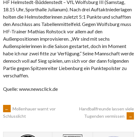
HF Helmstedt-Büddenstedt – VfL Wolfsburg III (Samstag,
18.15 Uhr, Sporthalle Julianum). Nach drei Auftaktniederlagen
holten die Helmstedterinnen zuletzt 5:1 Punkte und schafften
den Anschluss ans Tabellenmittelfeld. Gegen Wolfsburg muss
HF-Trainer Mathias Rohstock vor allem auf den
Außenpositionen improvisieren. „Wir sind mit sechs
Außenspielerinnen in die Saison gestartet, doch im Moment
habe ich nur zwei fitte zur Verfügung.“ Seine Mannschaft werde
dennoch voll auf Sieg spielen, um sich vor der dann folgenden
Partie gegen Spitzenreiter Liebenburg ein Punktepolster zu
verschaffen.
Quelle: www.newsclick.de
ARTIKEL-
←
Mollenhauer warnt vor
Handballfreunde lassen viele
Tugenden vermissen
→
Schlusslicht
NAVIGATION