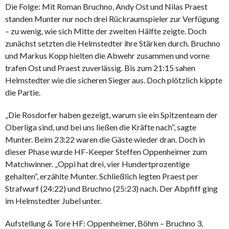
Die Folge: Mit Roman Bruchno, Andy Ost und Nilas Praest
standen Munter nur noch drei Rückraumspieler zur Verfügung
– zu wenig, wie sich Mitte der zweiten Hälfte zeigte. Doch
zunächst setzten die Helmstedter ihre Stärken durch. Bruchno
und Markus Kopp hielten die Abwehr zusammen und vorne
trafen Ost und Praest zuverlässig. Bis zum 21:15 sahen
Helmstedter wie die sicheren Sieger aus. Doch plötzlich kippte
die Partie.
„Die Rosdorfer haben gezeigt, warum sie ein Spitzenteam der
Oberliga sind, und bei uns ließen die Kräfte nach“, sagte
Munter. Beim 23:22 waren die Gäste wieder dran. Doch in
dieser Phase wurde HF-Keeper Steffen Oppenheimer zum
Matchwinner. „Oppi hat drei, vier Hundertprozentige
gehalten“, erzählte Munter. Schließlich legten Praest per
Strafwurf (24:22) und Bruchno (25:23) nach. Der Abpfiff ging
im Helmstedter Jubel unter.
Aufstellung & Tore HF: Oppenheimer, Böhm – Bruchno 3,