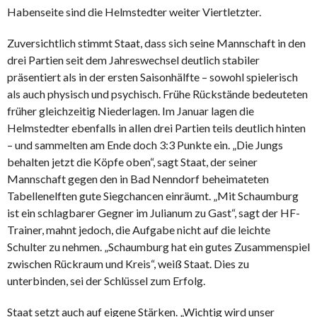
Habenseite sind die Helmstedter weiter Viertletzter.
Zuversichtlich stimmt Staat, dass sich seine Mannschaft in den
drei Partien seit dem Jahreswechsel deutlich stabiler
präsentiert als in der ersten Saisonhälfte – sowohl spielerisch
als auch physisch und psychisch. Frühe Rückstände bedeuteten
früher gleichzeitig Niederlagen. Im Januar lagen die
Helmstedter ebenfalls in allen drei Partien teils deutlich hinten
– und sammelten am Ende doch 3:3 Punkte ein. „Die Jungs
behalten jetzt die Köpfe oben“, sagt Staat, der seiner
Mannschaft gegen den in Bad Nenndorf beheimateten
Tabellenelften gute Siegchancen einräumt. „Mit Schaumburg
ist ein schlagbarer Gegner im Julianum zu Gast“, sagt der HF-
Trainer, mahnt jedoch, die Aufgabe nicht auf die leichte
Schulter zu nehmen. „Schaumburg hat ein gutes Zusammenspiel
zwischen Rückraum und Kreis“, weiß Staat. Dies zu
unterbinden, sei der Schlüssel zum Erfolg.
Staat setzt auch auf eigene Stärken. „Wichtig wird unser