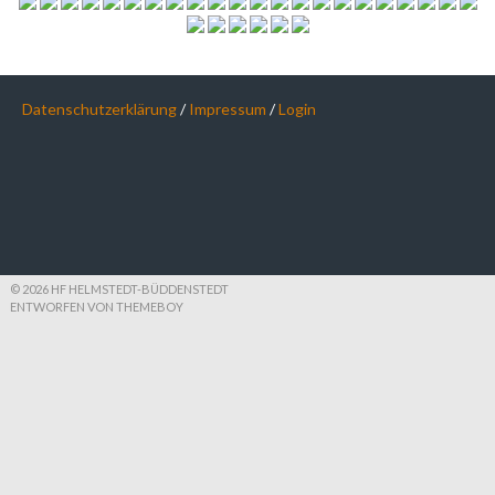
Datenschutzerklärung
/
Impressum
/
Login
© 2026 HF HELMSTEDT-BÜDDENSTEDT
ENTWORFEN VON THEMEBOY