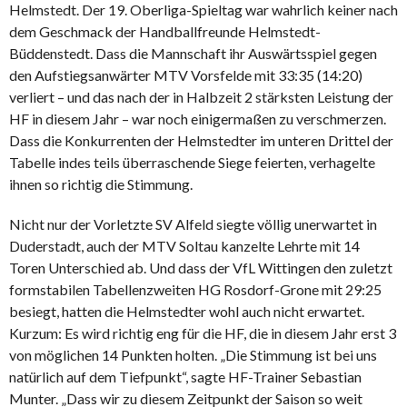
Helmstedt. Der 19. Oberliga-Spieltag war wahrlich keiner nach
dem Geschmack der Handballfreunde Helmstedt-
Büddenstedt. Dass die Mannschaft ihr Auswärtsspiel gegen
den Aufstiegsanwärter MTV Vorsfelde mit 33:35 (14:20)
verliert – und das nach der in Halbzeit 2 stärksten Leistung der
HF in diesem Jahr – war noch einigermaßen zu verschmerzen.
Dass die Konkurrenten der Helmstedter im unteren Drittel der
Tabelle indes teils überraschende Siege feierten, verhagelte
ihnen so richtig die Stimmung.
Nicht nur der Vorletzte SV Alfeld siegte völlig unerwartet in
Duderstadt, auch der MTV Soltau kanzelte Lehrte mit 14
Toren Unterschied ab. Und dass der VfL Wittingen den zuletzt
formstabilen Tabellenzweiten HG Rosdorf-Grone mit 29:25
besiegt, hatten die Helmstedter wohl auch nicht erwartet.
Kurzum: Es wird richtig eng für die HF, die in diesem Jahr erst 3
von möglichen 14 Punkten holten. „Die Stimmung ist bei uns
natürlich auf dem Tiefpunkt“, sagte HF-Trainer Sebastian
Munter. „Dass wir zu diesem Zeitpunkt der Saison so weit