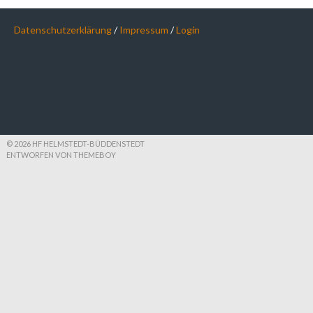
Datenschutzerklärung
/
Impressum
/
Login
© 2026 HF HELMSTEDT-BÜDDENSTEDT
ENTWORFEN VON THEMEBOY