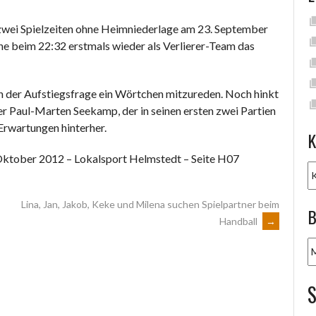
wei Spielzeiten ohne Heimniederlage am 23. September
 beim 22:32 erstmals wieder als Verlierer-Team das
n der Aufstiegsfrage ein Wörtchen mitzureden. Noch hinkt
Paul-Marten Seekamp, der in seinen ersten zwei Partien
 Erwartungen hinterher.
K
Oktober 2012 – Lokalsport Helmstedt – Seite H07
K
Lina, Jan, Jakob, Keke und Milena suchen Spielpartner beim
B
Handball
→
B
A