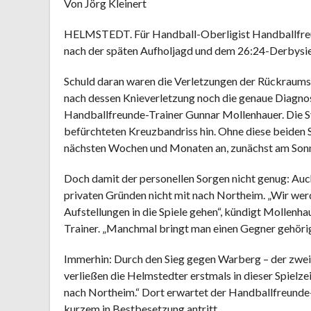
Von Jörg Kleinert
HELMSTEDT. Für Handball-Oberligist Handballfre
nach der späten Aufholjagd und dem 26:24-Derbysi
Schuld daran waren die Verletzungen der Rückraum
nach dessen Knieverletzung noch die genaue Diagnos
Handballfreunde-Trainer Gunnar Mollenhauer. Die S
befürchteten Kreuzbandriss hin. Ohne diese beiden
nächsten Wochen und Monaten an, zunächst am Son
Doch damit der personellen Sorgen nicht genug: Auc
privaten Gründen nicht mit nach Northeim. „Wir wer
Aufstellungen in die Spiele gehen“, kündigt Mollenha
Trainer. „Manchmal bringt man einen Gegner gehöri
Immerhin: Durch den Sieg gegen Warberg – der zwei
verließen die Helmstedter erstmals in dieser Spielz
nach Northeim.“ Dort erwartet der Handballfreunde-
kurzem in Bestbesetzung antritt.