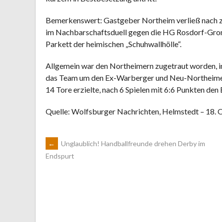
Bemerkenswert: Gastgeber Northeim verließ nach z
im Nachbarschaftsduell gegen die HG Rosdorf-Grone
Parkett der heimischen „Schuhwallhölle“.
Allgemein war den Northeimern zugetraut worden, i
das Team um den Ex-Warberger und Neu-Northeimer 
14 Tore erzielte, nach 6 Spielen mit 6:6 Punkten den
Quelle: Wolfsburger Nachrichten, Helmstedt – 18. 
ARTIKEL-
←
Unglaublich! Handballfreunde drehen Derby im
Endspurt
NAVIGATION