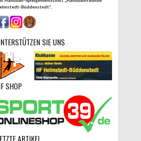
er Handball-Spielgemeinschaft „Handballfreunde
elmstedt-Büddenstedt“.
NTERSTÜTZEN SIE UNS
F SHOP
ETZTE ARTIKEL