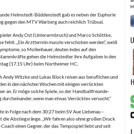
d
H
unde Helmstedt-Büddenstedt gab es neben der Euphorie
eg gegen den MTV Warberg auch reichlich Trübsal.
spieler Andy Ost (Unterarmbruch) und Marco Schöttke,
U
e fehlt. „Ein Arzttermin musste verschoben werden“, weiß
ymptome, so Mollenhauer, deuten indes auf den
 Stammkräfte gehen die Helmstedter ihre Aufgaben in den
ntag (17.15 Uhr) beim Northeimer HC.
h Andy Witzke und Lukas Block reisen aus beruflichen und
H
den in den nächsten Wochen mit einigen verrückten
uer an. Er möge solche Spiele, so der Handballfreunde-
g durcheinander, wenn man etwas Verrücktes versucht.“
te in Folge nach dem 30:27 beim SV Aue Liebenau –
eit die Abstiegsränge. „Wir fahren also ohne großen Druck
Coach einen Gegner, der das Tempospiel liebt und seit
L