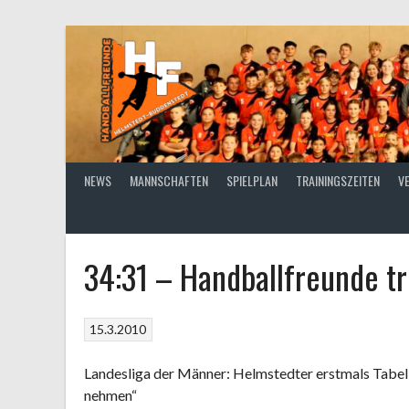
Springe
zum
Inhalt
NEWS
MANNSCHAFTEN
SPIELPLAN
TRAININGSZEITEN
V
34:31 – Handballfreunde tr
15.3.2010
Landesliga der Männer: Helmstedter erstmals Tabell
nehmen“