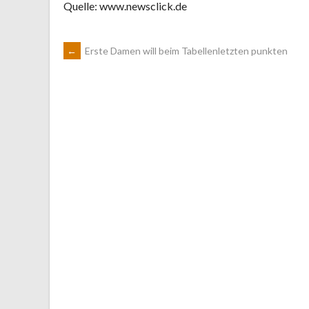
Quelle: www.newsclick.de
ARTIKEL-
←
Erste Damen will beim Tabellenletzten punkten
NAVIGATION