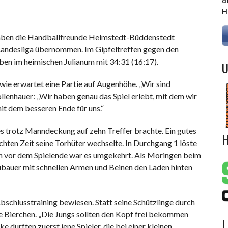
d
H
aben die Handballfreunde Helmstedt-Büddenstedt
r Landesliga übernommen. Im Gipfeltreffen gegen den
en im heimischen Julianum mit 34:31 (16:17).
U
wie erwartet eine Partie auf Augenhöhe. „Wir sind
lenhauer: „Wir haben genau das Spiel erlebt, mit dem wir
it dem besseren Ende für uns.“
s trotz Manndeckung auf zehn Treffer brachte. Ein gutes
H
hten Zeit seine Torhüter wechselte. In Durchgang 1 löste
n vor dem Spielende war es umgekehrt. Als Moringen beim
bauer mit schnellen Armen und Beinen den Laden hinten
schlusstraining bewiesen. Statt seine Schützlinge durch
ge Bierchen. „Die Jungs sollten den Kopf frei bekommen
L
e durften zuerst jene Spieler, die bei einer kleinen