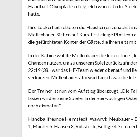
Handball-Olympiade erfolgreich waren. Jeder Spieler 
hatte.
Ihre Lockerheit retteten die Hausherren zunächst ins
Mollenhauer-Sieben auf Kurs. Erst einige Pfostentr
die gefürchteten Konter der Gäste, die ihrerseits mit
In der Kabine wählte Mollenhauer die leisen Töne. „Ic
Chancen nutzen, um zu unserem Spiel zurückzufinden.“
22:19 (38.) war das HF-Team wieder obenauf und lie
verkürzen. Mollenhauers Torwarttausch war die letzt
Der Trainer ist nun vom Aufstieg überzeugt. „Die Ta
lassen wird er seine Spieler in der vierwöchigen Oste
noch einmal an.“
Handballfreunde Helmstedt: Wawryk, Neubauer – Dis
1, Munter 5, Hansen 8, Rohstock, Bethge 4, Sommerf