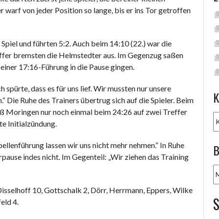
warf von jeder Position so lange, bis er ins Tor getroffen
 Spiel und führten 5:2. Auch beim 14:10 (22.) war die
effer bremsten die Helmstedter aus. Im Gegenzug saßen
 einer 17:16-Führung in die Pause gingen.
h spürte, dass es für uns lief. Wir mussten nur unsere
K
 Die Ruhe des Trainers übertrug sich auf die Spieler. Beim
ß Moringen nur noch einmal beim 24:26 auf zwei Treffer
K
e Initialzündung.
bellenführung lassen wir uns nicht mehr nehmen.“ In Ruhe
B
rpause indes nicht. Im Gegenteil: „Wir ziehen das Training
B
A
selhoff 10, Gottschalk 2, Dörr, Herrmann, Eppers, Wilke
eld 4.