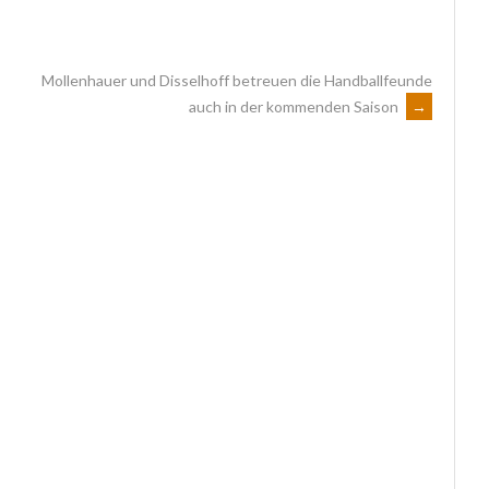
Mollenhauer und Disselhoff betreuen die Handballfeunde
auch in der kommenden Saison
→