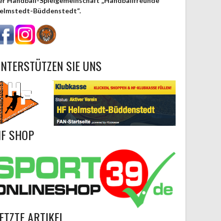
er Handball-Spielgemeinschaft „Handballfreunde
elmstedt-Büddenstedt“.
NTERSTÜTZEN SIE UNS
F SHOP
ETZTE ARTIKEL