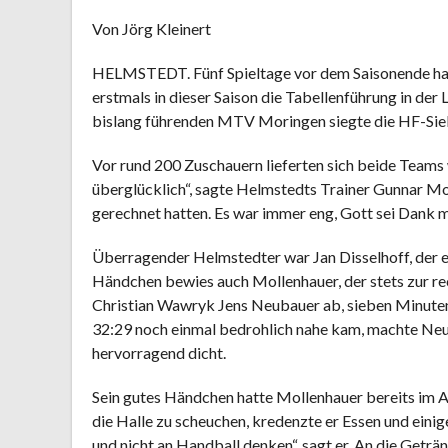
Von Jörg Kleinert
HELMSTEDT. Fünf Spieltage vor dem Saisonende h
erstmals in dieser Saison die Tabellenführung in de
bislang führenden MTV Moringen siegte die HF-Sieb
Vor rund 200 Zuschauern lieferten sich beide Teams 
überglücklich“, sagte Helmstedts Trainer Gunnar Mol
gerechnet hatten. Es war immer eng, Gott sei Dank m
Überragender Helmstedter war Jan Disselhoff, der e
Händchen bewies auch Mollenhauer, der stets zur rec
Christian Wawryk Jens Neubauer ab, sieben Minute
32:29 noch einmal bedrohlich nahe kam, machte Neu
hervorragend dicht.
Sein gutes Händchen hatte Mollenhauer bereits im Ab
die Halle zu scheuchen, kredenzte er Essen und eini
und nicht an Handball denken“, sagt er. An die Getränk