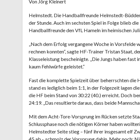
Von Jörg Kleinert
Helmstedt. Die Handballfreunde Helmstedt-Büddenst
der Stunde. Auch im sechsten Spiel in Folge blieb di
Handballfreunde den VfL Hameln im heimischen Juli
„Nach dem Erfolg vergangene Woche in Vorsfelde war
rechnen konnten“, sagte HF-Trainer Tristan Staat, de
Klasseleistung bescheinigte. „Die Jungs haben fast 
kaum Fehlwürfe geleistet.“
Fast die komplette Spielzeit über beherrschten die
stand es lediglich beim 1:1, in der Folgezeit lagen 
die HF beim Stand von 30:22 (40.) erreicht. Doch b
24:19. „Das resultierte daraus, dass beide Mannsch
Mit dem Acht-Tore-Vorsprung im Rücken setzte Staat 
Schlussphase noch die nötigen Körner haben wollten“
Helmstedter Seite stieg – fünf ihrer insgesamt elf
45 ab -, schmolz der Vorsprung dahin. Mehr noch: Ni