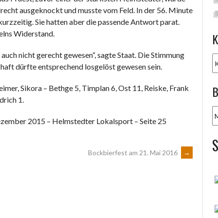
recht ausgeknockt und musste vom Feld. In der 56. Minute
kurzzeitig. Sie hatten aber die passende Antwort parat.
elns Widerstand.
K
el auch nicht gerecht gewesen“, sagte Staat. Die Stimmung
K
aft dürfte entsprechend losgelöst gewesen sein.
B
, Sikora – Bethge 5, Timplan 6, Ost 11, Reiske, Frank
drich 1.
B
ezember 2015 – Helmstedter Lokalsport – Seite 25
A
Bockbierfest am 21. Mai 2016
→