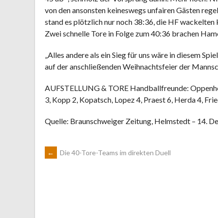
von den ansonsten keineswegs unfairen Gästen regel
stand es plötzlich nur noch 38:36, die HF wackelten 
Zwei schnelle Tore in Folge zum 40:36 brachen Ham
„Alles andere als ein Sieg für uns wäre in diesem Spi
auf der anschließenden Weihnachtsfeier der Mannsch
AUFSTELLUNG & TORE Handballfreunde: Oppenheimer
3, Kopp 2, Kopatsch, Lopez 4, Praest 6, Herda 4, Frie
Quelle: Braunschweiger Zeitung, Helmstedt – 14. D
ARTIKEL-
←
Die 40-Tore-Teams im direkten Duell
NAVIGATION