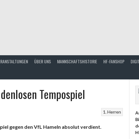
ERANSTALTUNGEN
ÜBER UNS
MANNSCHAFTSHISTORIE
HF-FANSHOP
DIGI
adenlosen Tempospiel
1. Herren
A
B
d
iel gegen den VfL Hameln absolut verdient.
H