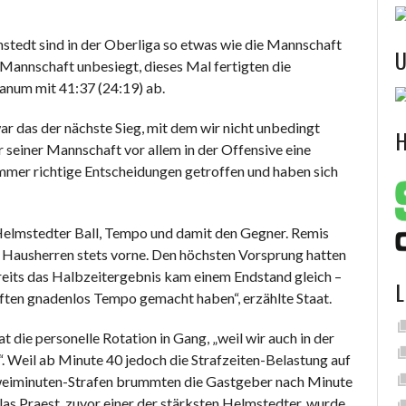
edt sind in der Oberliga so etwas wie die Mannschaft
U
e Mannschaft unbesiegt, dieses Mal fertigten die
anum mit 41:37 (24:19) ab.
 das der nächste Sieg, mit dem wir nicht unbedingt
H
r seiner Mannschaft vor allem in der Offensive eine
immer richtige Entscheidungen getroffen und haben sich
 Helmstedter Ball, Tempo und damit den Gegner. Remis
die Hausherren stets vorne. Den höchsten Vorsprung hatten
ereits das Halbzeitergebnis kam einem Endstand gleich –
L
aften gnadenlos Tempo gemacht haben“, erzählte Staat.
die personelle Rotation in Gang, „weil wir auch in der
. Weil ab Minute 40 jedoch die Strafzeiten-Belastung auf
 Zweiminuten-Strafen brummten die Gastgeber nach Minute
las Praest, zuvor einer der stärksten Helmstedter, wurde