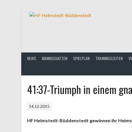
Springe
zum
Inhalt
NEWS
MANNSCHAFTEN
SPIELPLAN
TRAININGSZEITEN
V
41:37-Triumph in einem gn
14.12.2015
HF Helmstedt-Büddenstedt gewinnen ihr Heimsp