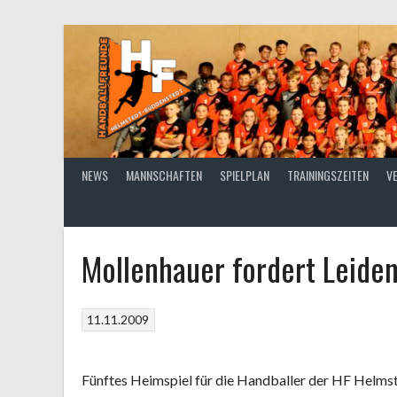
Springe
zum
Inhalt
NEWS
MANNSCHAFTEN
SPIELPLAN
TRAININGSZEITEN
V
Mollenhauer fordert Leide
11.11.2009
Fünftes Heimspiel für die Handballer der HF Helm