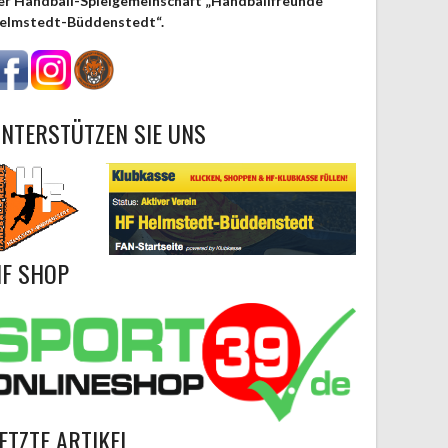
er Handball-Spielgemeinschaft „Handballfreunde
elmstedt-Büddenstedt“.
NTERSTÜTZEN SIE UNS
F SHOP
ETZTE ARTIKEL