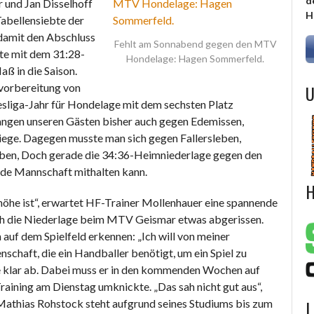
d
 und Jan Disselhoff
H
bellensiebte der
 damit den Abschluss
Fehlt am Sonnabend gegen den MTV
tte mit dem 31:28-
Hondelage: Hagen Sommerfeld.
ß in die Saison.
U
nvorbereitung von
sliga-Jahr für Hondelage mit dem sechsten Platz
elangen unseren Gästen bisher auch gegen Edemissen,
Siege. Dagegen musste man sich gegen Fallersleben,
eben, Doch gerade die 34:36-Heimniederlage gegen den
ede Mannschaft mithalten kann.
H
nhöhe ist“, erwartet HF-Trainer Mollenhauer eine spannende
urch die Niederlage beim MTV Geismar etwas abgerissen.
auf dem Spielfeld erkennen: „Ich will von meiner
schaft, die ein Handballer benötigt, um ein Spiel zu
ure klar ab. Dabei muss er in den kommenden Wochen auf
aining am Dienstag umknickte. „Das sah nicht gut aus“,
L
Mathias Rohstock steht aufgrund seines Studiums bis zum