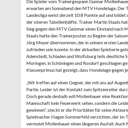
Die Spieler vom Trainergespann Gunnar Mollenhauer
erwarten am Sonnabend den MTV Hondelage. Der Ta
Landesliga weist derzeit 10:8 Punkte auf und bildet
der oberen Tabellenhälfte. Trainer Martin Staats ha
Sieg gegen den MTV Geismar einen Einstand nach Ma
Staats hatte den Trainerposten zu Beginn der Saiso
Jörg Meyer übernommen, der in seinem ersten Lande
zufrieden sein konnte. In der aktuellen Spielserie g
Adenstedt, Schladen und Wolfsburg teils deutliche 
Moringen, in Schöningen und Rosdorf geschlagen g
Klassenprimus hat gezeigt, dass Hondelage gegen j
„Wir treffen auf einen Gegner, der mit uns auf Auge
Partie. Leider ist der Kontakt zum Spitzenreiter d
Doch gerade deshalb will Mollenhauer eine Reaktion 
Mannschaft kein Feuerwerk sehen, sondern die Leiden
gewinnen“, steckt er die Prioritäten für seine Akte
Spielmacher Hagen Sommerfeld verzichten, der im Tr
vermutet Mollenhauer einen längeren Ausfall. Auch 