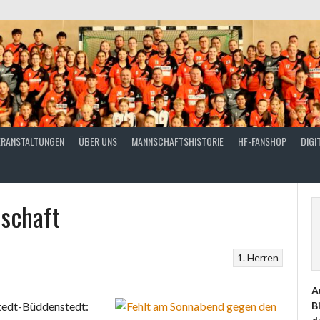
ERANSTALTUNGEN
ÜBER UNS
MANNSCHAFTSHISTORIE
HF-FANSHOP
DIGI
nschaft
1. Herren
A
stedt-Büddenstedt:
B