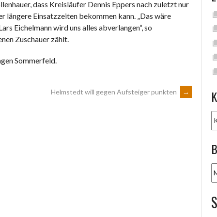
lenhauer, dass Kreisläufer Dennis Eppers nach zuletzt nur
r längere Einsatzzeiten bekommen kann. „Das wäre
rs Eichelmann wird uns alles abverlangen“, so
enen Zuschauer zählt.
agen Sommerfeld.
K
Helmstedt will gegen Aufsteiger punkten
→
K
B
B
A