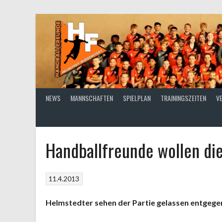
Springe
zum
Inhalt
NEWS
MANNSCHAFTEN
SPIELPLAN
TRAININGSZEITEN
V
Handballfreunde wollen di
11.4.2013
Helmstedter sehen der Partie gelassen entgege