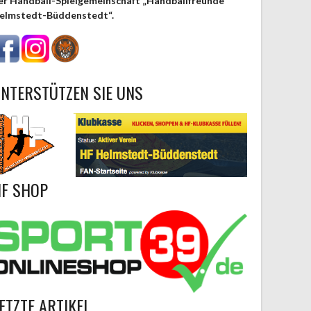
er Handball-Spielgemeinschaft „Handballfreunde
elmstedt-Büddenstedt“.
NTERSTÜTZEN SIE UNS
F SHOP
ETZTE ARTIKEL