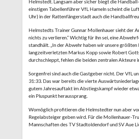
Helmstedt. Langsam aber sicher biegt die Handball-
einstigen Tabellenführer VfL Hameln scheint die Lu
Uhr) in der Rattenfängerstadt auch die Handballfr
Helmstedts Trainer Gunnar Mollenhauer sieht der A
nichts zu verlieren.“ Wichtig für ihn sei, eine Abwe
standhält. „In der Abwehr haben wir unsere größte
langzeitverletzten Markus Kopp sowie Robert Gott
durchschleppt, fehlen die beiden zentralen Akteure
Sorgenfrei sind auch die Gastgeber nicht. Der VfL 
31:33. Das war bereits die vierte Auswärtsniederla
gutem Jahresauftakt im Abstiegskampf wieder etwas a
ein Pluspunkt heraussprang.
Womöglich profitieren die Helmstedter nun aber von 
Regelabsteiger geben wird. Für die Mollenhauer-Trupp
Mannschaften des TV Stadtoldendorf und SV Aue Lie