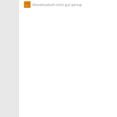
ARTIKEL-
←
Abwehrarbeit nicht gut genug
NAVIGATION