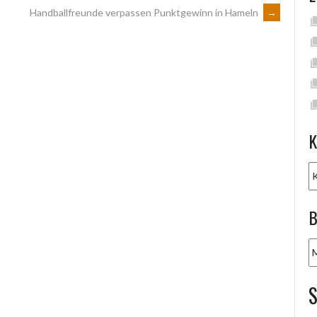
Handballfreunde verpassen Punktgewinn in Hameln
→
K
K
B
B
A