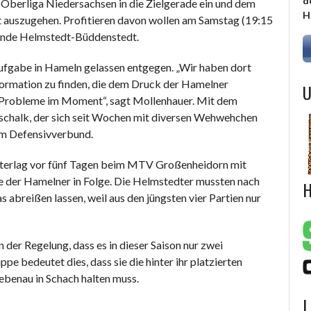
d
Oberliga Niedersachsen in die Zielgerade ein und dem
H
ft auszugehen. Profitieren davon wollen am Samstag (19:15
eunde Helmstedt-Büddenstedt.
ufgabe in Hameln gelassen entgegen. „Wir haben dort
hrformation zu finden, die dem Druck der Hamelner
U
n Probleme im Moment“, sagt Mollenhauer. Mit dem
schalk, der sich seit Wochen mit diversen Wehwehchen
 im Defensivverbund.
unterlag vor fünf Tagen beim MTV Großenheidorn mit
ge der Hamelner in Folge. Die Helmstedter mussten nach
H
breißen lassen, weil aus den jüngsten vier Partien nur
der Regelung, dass es in dieser Saison nur zwei
e bedeutet dies, dass sie die hinter ihr platzierten
benau in Schach halten muss.
L