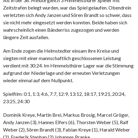
Als in der 36. Minute gleich 3 Himmelsthürer Spieler mit
Zeitstrafen belegt wurden, war das Spiel gelaufen. Obendrein
verletzten sich Andy Janzen und Sören Brandt so schwer, dass
sie nicht mehr eingesetzt werden konnten. Beide haben sich
wahrscheinlich einen Bänderriss zugezogen und werden
längere Zeit ausfallen.
Am Ende zogen die Helmstedter einsam ihre Kreise und
siegten mit einer mannschaftlich geschlossenen Leistung
verdient mit 30:24. Im Himmelsthürer Lager war die Stimmung
aufgrund der Niederlage und der erneuten Verletzungen
wieder einmal auf dem Nullpunkt.
Spielfilm: 0:1, 1:3, 4:6, 7:7, 12:9, 13:12, 18:17, 19:21, 20:24,
23:25, 24:30
Dominik Kreye, Martin Brei, Markus Brosig, Marcel Gröger,
Andy Janzen (3), Hannes Elfers (6), Thorsten Weber (5), Ralf
Weber (2), Sören Brandt (3), Fabian Kreye (1), Harald Weber
(2), Frederik Stephan (2) Johannes Pranke