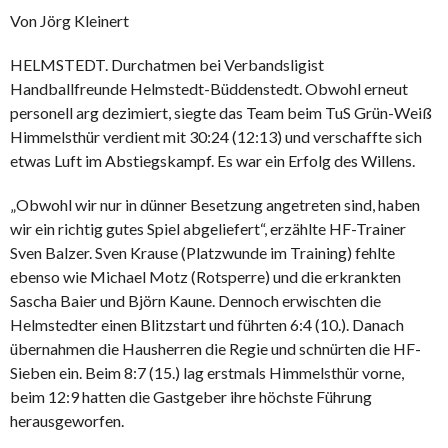
Von Jörg Kleinert
HELMSTEDT. Durchatmen bei Verbandsligist
Handballfreunde Helmstedt-Büddenstedt. Obwohl erneut
personell arg dezimiert, siegte das Team beim TuS Grün-Weiß
Himmelsthür verdient mit 30:24 (12:13) und verschaffte sich
etwas Luft im Abstiegskampf. Es war ein Erfolg des Willens.
„Obwohl wir nur in dünner Besetzung angetreten sind, haben
wir ein richtig gutes Spiel abgeliefert“, erzählte HF-Trainer
Sven Balzer. Sven Krause (Platzwunde im Training) fehlte
ebenso wie Michael Motz (Rotsperre) und die erkrankten
Sascha Baier und Björn Kaune. Dennoch erwischten die
Helmstedter einen Blitzstart und führten 6:4 (10.). Danach
übernahmen die Hausherren die Regie und schnürten die HF-
Sieben ein. Beim 8:7 (15.) lag erstmals Himmelsthür vorne,
beim 12:9 hatten die Gastgeber ihre höchste Führung
herausgeworfen.