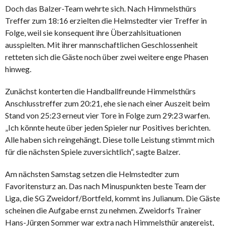
Doch das Balzer-Team wehrte sich. Nach Himmelsthürs
Treffer zum 18:16 erzielten die Helmstedter vier Treffer in
Folge, weil sie konsequent ihre Überzahlsituationen
ausspielten. Mit ihrer mannschaftlichen Geschlossenheit
retteten sich die Gäste noch über zwei weitere enge Phasen
hinweg.
Zunächst konterten die Handballfreunde Himmelsthürs
Anschlusstreffer zum 20:21, ehe sie nach einer Auszeit beim
Stand von 25:23 erneut vier Tore in Folge zum 29:23 warfen.
„Ich könnte heute über jeden Spieler nur Positives berichten.
Alle haben sich reingehängt. Diese tolle Leistung stimmt mich
für die nächsten Spiele zuversichtlich“, sagte Balzer.
Am nächsten Samstag setzen die Helmstedter zum
Favoritensturz an. Das nach Minuspunkten beste Team der
Liga, die SG Zweidorf/Bortfeld, kommt ins Julianum. Die Gäste
scheinen die Aufgabe ernst zu nehmen. Zweidorfs Trainer
Hans-Jürgen Sommer war extra nach Himmelsthür angereist,