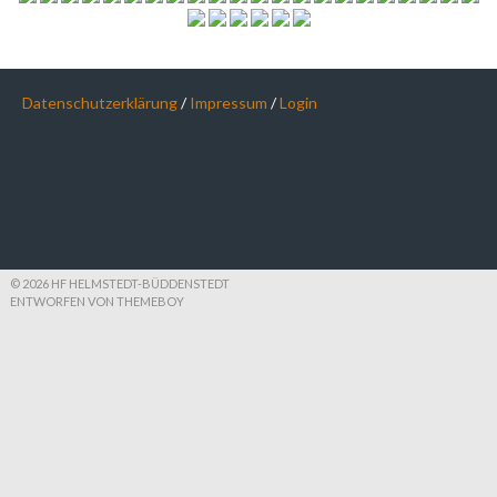
Datenschutzerklärung
/
Impressum
/
Login
© 2026 HF HELMSTEDT-BÜDDENSTEDT
ENTWORFEN VON THEMEBOY