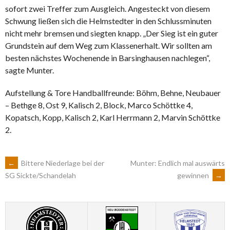
sofort zwei Treffer zum Ausgleich. Angesteckt von diesem
Schwung ließen sich die Helmstedter in den Schlussminuten
nicht mehr bremsen und siegten knapp. „Der Sieg ist ein guter
Grundstein auf dem Weg zum Klassenerhalt. Wir sollten am
besten nächstes Wochenende in Barsinghausen nachlegen“,
sagte Munter.
Aufstellung & Tore Handballfreunde: Böhm, Behne, Neubauer
– Bethge 8, Ost 9, Kalisch 2, Block, Marco Schöttke 4,
Kopatsch, Kopp, Kalisch 2, Karl Herrmann 2, Marvin Schöttke
2.
ARTIKEL-
←
Bittere Niederlage bei der
Munter: Endlich mal auswärts
gewinnen
→
SG Sickte/Schandelah
NAVIGATION