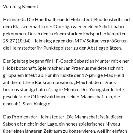
Von Jörg Kleinert
Helmstedt. Die Handballfreunde Helmstedt-Büddenstedt sind
dem Klassenerhalt in der Oberliga wieder einen Schritt näher
gekommen. Durch den in einem starken Endspurt erkämpften
29:27 (18:14)-Heimsieg gegen den MTV Soltau vergrößerten
die Helmstedter ihr Punktepolster zu den Abstiegsplätzen.
Der Spieltag begann für HF-Coach Sebastian Munter mit einer
Hiobsbotschaft. Spielmacher Jan Przemus meldete sich mit
grippalem Infekt ab. Für ihn rückte der 17-jährige Max Held
auf die mittlere Rückraumposition. „Max hat dem Druck
bestens standgehalten“, sagte Munter. Der Youngster leitete
geschickt die Offensivaktionen seiner Mannschaft ein, die
einen 4:1-Start hinlegte.
Das Problem der Helmstedter: Die Mannschaft ist in dieser
Saison oft nicht in der Lage, ein hohes spielerisches Niveau
über einen längeren Zeitraum zu konservieren, weil ihr einfach