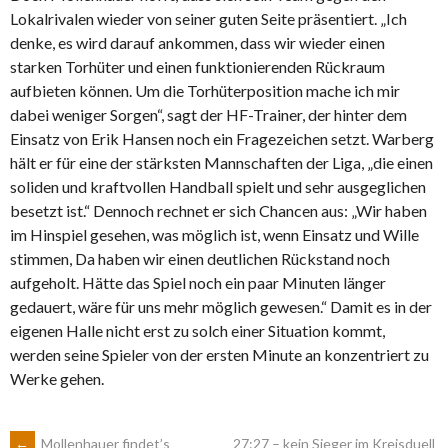
Lokalrivalen wieder von seiner guten Seite präsentiert. „Ich
denke, es wird darauf ankommen, dass wir wieder einen
starken Torhüter und einen funktionierenden Rückraum
aufbieten können. Um die Torhüterposition mache ich mir
dabei weniger Sorgen“, sagt der HF-Trainer, der hinter dem
Einsatz von Erik Hansen noch ein Fragezeichen setzt. Warberg
hält er für eine der stärksten Mannschaften der Liga, „die einen
soliden und kraftvollen Handball spielt und sehr ausgeglichen
besetzt ist.“ Dennoch rechnet er sich Chancen aus: „Wir haben
im Hinspiel gesehen, was möglich ist, wenn Einsatz und Wille
stimmen, Da haben wir einen deutlichen Rückstand noch
aufgeholt. Hätte das Spiel noch ein paar Minuten länger
gedauert, wäre für uns mehr möglich gewesen.“ Damit es in der
eigenen Halle nicht erst zu solch einer Situation kommt,
werden seine Spieler von der ersten Minute an konzentriert zu
Werke gehen.
←
Mollenhauer findet’s
27:27 – kein Sieger im Kreisduell