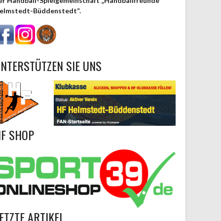
er Handball-Spielgemeinschaft „Handballfreunde
elmstedt-Büddenstedt“.
NTERSTÜTZEN SIE UNS
F SHOP
ETZTE ARTIKEL