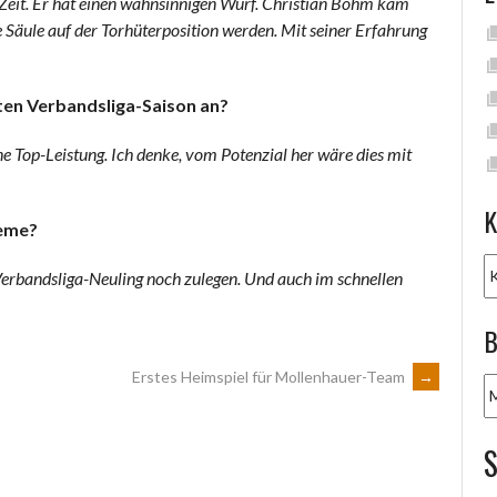
e Zeit. Er hat einen wahnsinnigen Wurf. Christian Böhm kam
 Säule auf der Torhüterposition werden. Mit seiner Erfahrung
sten Verbandsliga-Saison an?
e Top-Leistung. Ich denke, vom Potenzial her wäre dies mit
K
leme?
K
Verbandsliga-Neuling noch zulegen. Und auch im schnellen
B
Erstes Heimspiel für Mollenhauer-Team
→
B
A