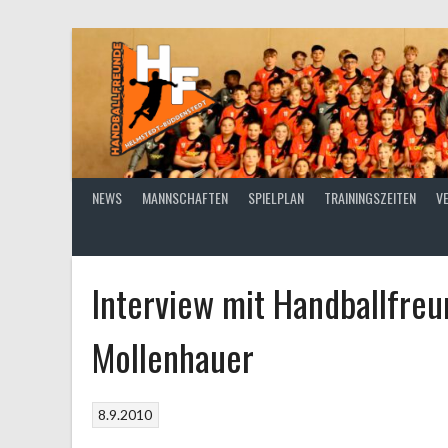
Springe
zum
Inhalt
NEWS
MANNSCHAFTEN
SPIELPLAN
TRAININGSZEITEN
V
Interview mit Handballfre
Mollenhauer
8.9.2010