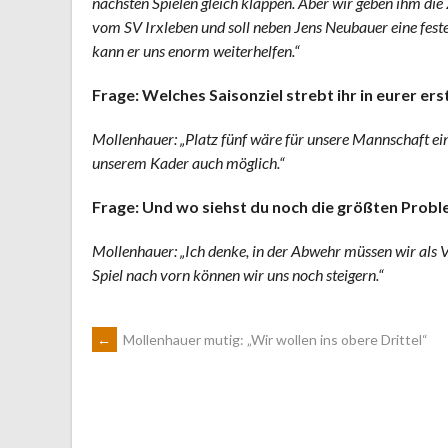
nächsten Spielen gleich klappen. Aber wir geben ihm di
vom SV Irxleben und soll neben Jens Neubauer eine feste
kann er uns enorm weiterhelfen.“
Frage: Welches Saisonziel strebt ihr in eurer er
Mollenhauer: „Platz fünf wäre für unsere Mannschaft ein
unserem Kader auch möglich.“
Frage: Und wo siehst du noch die größten Prob
Mollenhauer: „Ich denke, in der Abwehr müssen wir als 
Spiel nach vorn können wir uns noch steigern.“
ARTIKEL-
←
Mollenhauer mutig: „Wir wollen ins obere Drittel“
NAVIGATION