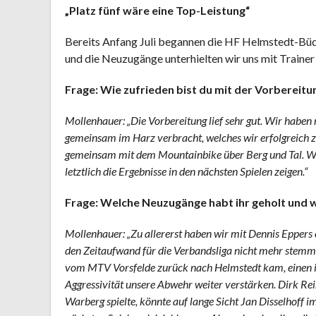
„Platz fünf wäre eine Top-Leistung“
Bereits Anfang Juli begannen die HF Helmstedt-Büdd
und die Neuzugänge unterhielten wir uns mit Traine
Frage: Wie zufrieden bist du mit der Vorbereitu
Mollenhauer: „Die Vorbereitung lief sehr gut. Wir hab
gemeinsam im Harz verbracht, welches wir erfolgreich 
gemeinsam mit dem Mountainbike über Berg und Tal. Wie
letztlich die Ergebnisse in den nächsten Spielen zeigen.“
Frage: Welche Neuzugänge habt ihr geholt und w
Mollenhauer: „Zu allererst haben wir mit Dennis Eppers e
den Zeitaufwand für die Verbandsliga nicht mehr stemme
vom MTV Vorsfelde zurück nach Helmstedt kam, einen ide
Aggressivität unsere Abwehr weiter verstärken. Dirk Re
Warberg spielte, könnte auf lange Sicht Jan Disselhoff i