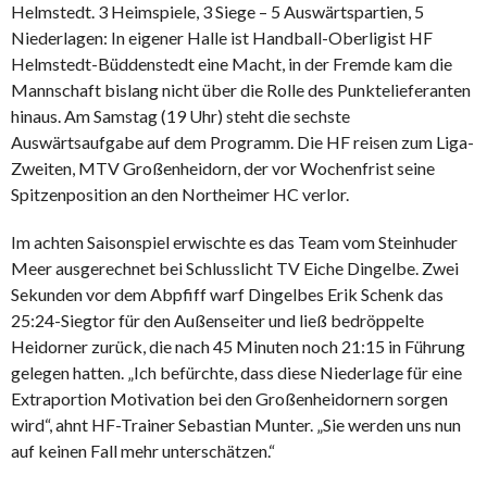
Helmstedt. 3 Heimspiele, 3 Siege – 5 Auswärtspartien, 5
Niederlagen: In eigener Halle ist Handball-Oberligist HF
Helmstedt-Büddenstedt eine Macht, in der Fremde kam die
Mannschaft bislang nicht über die Rolle des Punktelieferanten
hinaus. Am Samstag (19 Uhr) steht die sechste
Auswärtsaufgabe auf dem Programm. Die HF reisen zum Liga-
Zweiten, MTV Großenheidorn, der vor Wochenfrist seine
Spitzenposition an den Northeimer HC verlor.
Im achten Saisonspiel erwischte es das Team vom Steinhuder
Meer ausgerechnet bei Schlusslicht TV Eiche Dingelbe. Zwei
Sekunden vor dem Abpfiff warf Dingelbes Erik Schenk das
25:24-Siegtor für den Außenseiter und ließ bedröppelte
Heidorner zurück, die nach 45 Minuten noch 21:15 in Führung
gelegen hatten. „Ich befürchte, dass diese Niederlage für eine
Extraportion Motivation bei den Großenheidornern sorgen
wird“, ahnt HF-Trainer Sebastian Munter. „Sie werden uns nun
auf keinen Fall mehr unterschätzen.“