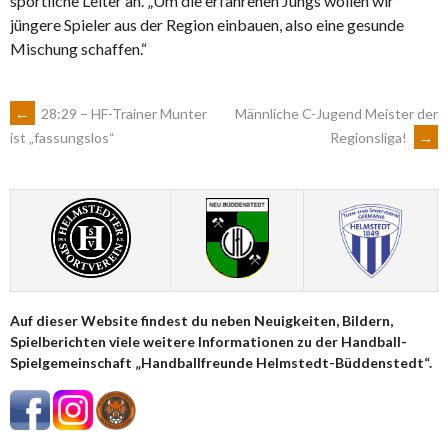
sportliche Leiter an. „Um die erfahrenen Jungs wollen wir
jüngere Spieler aus der Region einbauen, also eine gesunde
Mischung schaffen.“
ARTIKEL-
←
28:29 – HF-Trainer Munter
Männliche C-Jugend Meister der
Regionsliga!
→
ist „fassungslos“
NAVIGATION
Auf dieser Website findest du neben Neuigkeiten, Bildern,
Spielberichten viele weitere Informationen zu der Handball-
Spielgemeinschaft „Handballfreunde Helmstedt-Büddenstedt“.