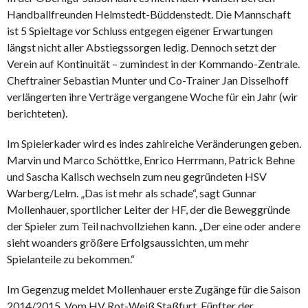
Handballfreunden Helmstedt-Büddenstedt. Die Mannschaft
ist 5 Spieltage vor Schluss entgegen eigener Erwartungen
längst nicht aller Abstiegssorgen ledig. Dennoch setzt der
Verein auf Kontinuität – zumindest in der Kommando-Zentrale.
Cheftrainer Sebastian Munter und Co-Trainer Jan Disselhoff
verlängerten ihre Verträge vergangene Woche für ein Jahr (wir
berichteten).
Im Spielerkader wird es indes zahlreiche Veränderungen geben.
Marvin und Marco Schöttke, Enrico Herrmann, Patrick Behne
und Sascha Kalisch wechseln zum neu gegründeten HSV
Warberg/Lelm. „Das ist mehr als schade“, sagt Gunnar
Mollenhauer, sportlicher Leiter der HF, der die Beweggründe
der Spieler zum Teil nachvollziehen kann. „Der eine oder andere
sieht woanders größere Erfolgsaussichten, um mehr
Spielanteile zu bekommen.“
Im Gegenzug meldet Mollenhauer erste Zugänge für die Saison
2014/2015. Vom HV Rot-Weiß Staßfurt, Fünfter der