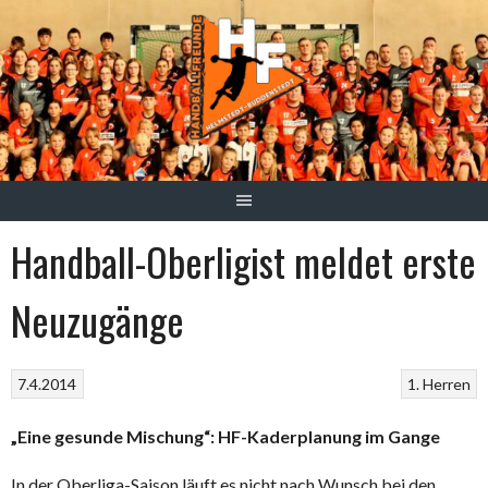
Springe
zum
Inhalt
Handball-Oberligist meldet erste
Neuzugänge
7.4.2014
1. Herren
„Eine gesunde Mischung“: HF-Kaderplanung im Gange
In der Oberliga-Saison läuft es nicht nach Wunsch bei den