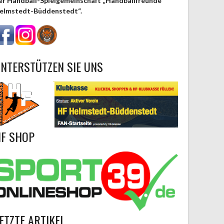
er Handball-Spielgemeinschaft „Handballfreunde
elmstedt-Büddenstedt“.
NTERSTÜTZEN SIE UNS
F SHOP
ETZTE ARTIKEL