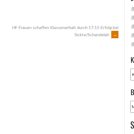
HF-Frauen schaffen Klassenerhalt durch 17:15-Erfolg bei
Sickte/Schandelah
→
K
K
B
B
A