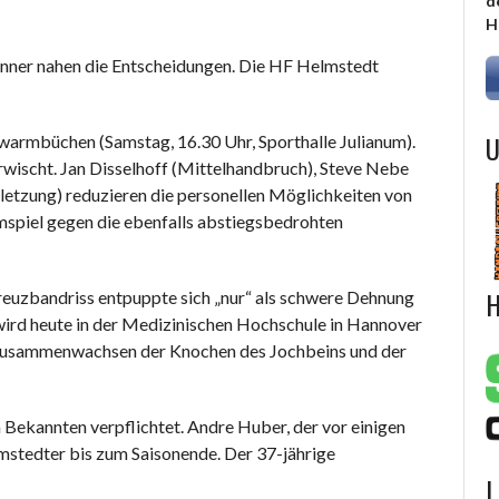
d
H
ner nahen die Entscheidungen. Die HF Helmstedt
U
armbüchen (Samstag, 16.30 Uhr, Sporthalle Julianum).
rwischt. Jan Disselhoff (Mittelhandbruch), Steve Nebe
etzung) reduzieren die personellen Möglichkeiten von
spiel gegen die ebenfalls abstiegsbedrohten
H
euzbandriss entpuppte sich „nur“ als schwere Dehnung
wird heute in der Medizinischen Hochschule in Hannover
as Zusammenwachsen der Knochen des Jochbeins und der
n Bekannten verpflichtet. Andre Huber, der vor einigen
lmstedter bis zum Saisonende. Der 37-jährige
L