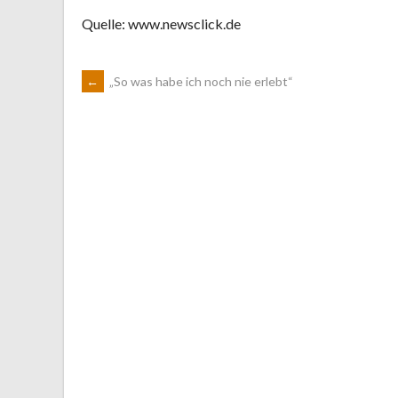
Quelle: www.newsclick.de
ARTIKEL-
←
„So was habe ich noch nie erlebt“
NAVIGATION