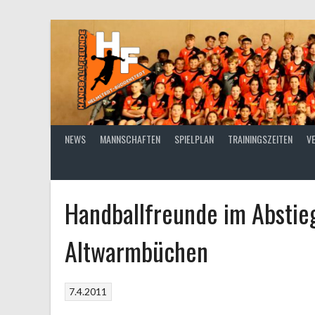
Springe
zum
Inhalt
NEWS
MANNSCHAFTEN
SPIELPLAN
TRAININGSZEITEN
V
Handballfreunde im Abstie
Altwarmbüchen
7.4.2011