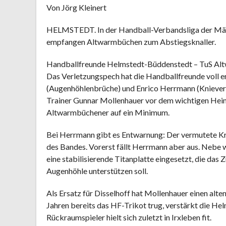
Von Jörg Kleinert
HELMSTEDT. In der Handball-Verbandsliga der Män
empfangen Altwarmbüchen zum Abstiegsknaller.
Handballfreunde Helmstedt-Büddenstedt – TuS Altw
Das Verletzungspech hat die Handballfreunde voll e
(Augenhöhlenbrüche) und Enrico Herrmann (Knieverl
Trainer Gunnar Mollenhauer vor dem wichtigen Heim
Altwarmbüchener auf ein Minimum.
Bei Herrmann gibt es Entwarnung: Der vermutete Kr
des Bandes. Vorerst fällt Herrmann aber aus. Nebe 
eine stabilisierende Titanplatte eingesetzt, die d
Augenhöhle unterstützen soll.
Als Ersatz für Disselhoff hat Mollenhauer einen alte
Jahren bereits das HF-Trikot trug, verstärkt die He
Rückraumspieler hielt sich zuletzt in Irxleben fit.