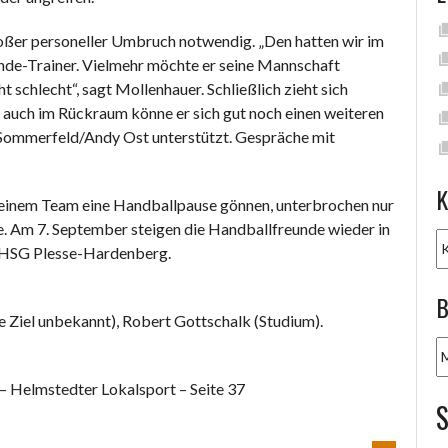
roßer personeller Umbruch notwendig. „Den hatten wir im
unde-Trainer. Vielmehr möchte er seine Mannschaft
t schlecht“, sagt Mollenhauer. Schließlich zieht sich
auch im Rückraum könne er sich gut noch einen weiteren
n Sommerfeld/Andy Ost unterstützt. Gespräche mit
K
einem Team eine Handballpause gönnen, unterbrochen nur
. Am 7. September steigen die Handballfreunde wieder in
K
ur HSG Plesse-Hardenberg.
B
 Ziel unbekannt), Robert Gottschalk (Studium).
B
A
– Helmstedter Lokalsport – Seite 37