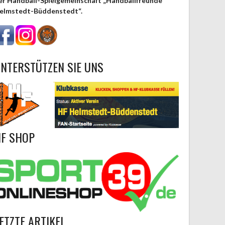
er Handball-Spielgemeinschaft „Handballfreunde
elmstedt-Büddenstedt“.
NTERSTÜTZEN SIE UNS
F SHOP
ETZTE ARTIKEL