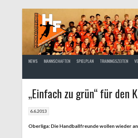
Springe
zum
Inhalt
NEWS
MANNSCHAFTEN
SPIELPLAN
TRAININGSZEITEN
V
„Einfach zu grün“ für den K
6.6.2013
Oberliga: Die Handballfreunde wollen wieder an