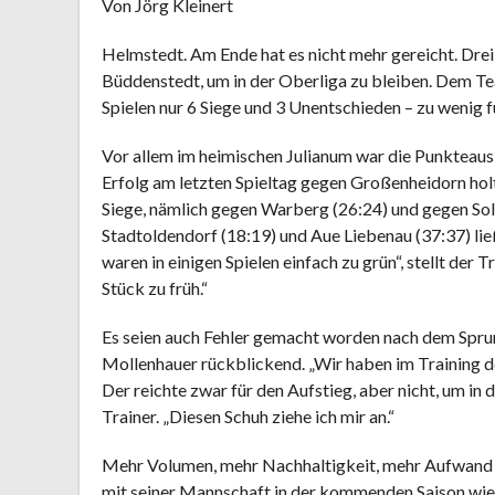
Von Jörg Kleinert
Helmstedt. Am Ende hat es nicht mehr gereicht. Dre
Büddenstedt, um in der Oberliga zu bleiben. Dem T
Spielen nur 6 Siege und 3 Unentschieden – zu wenig f
Vor allem im heimischen Julianum war die Punktea
Erfolg am letzten Spieltag gegen Großenheidorn holt
Siege, nämlich gegen Warberg (26:24) und gegen Sol
Stadtoldendorf (18:19) und Aue Liebenau (37:37) ließ
waren in einigen Spielen einfach zu grün“, stellt der 
Stück zu früh.“
Es seien auch Fehler gemacht worden nach dem Sprung
Mollenhauer rückblickend. „Wir haben im Training d
Der reichte zwar für den Aufstieg, aber nicht, um in
Trainer. „Diesen Schuh ziehe ich mir an.“
Mehr Volumen, mehr Nachhaltigkeit, mehr Aufwand – 
mit seiner Mannschaft in der kommenden Saison wie