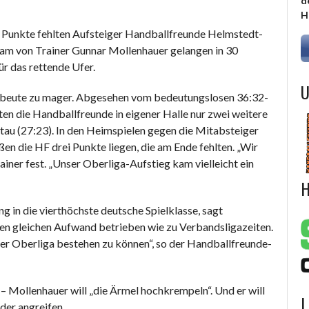
d
H
i Punkte fehlten Aufsteiger Handballfreunde Helmstedt-
eam von Trainer Gunnar Mollenhauer gelangen in 30
ür das rettende Ufer.
U
usbeute zu mager. Abgesehen vom bedeutungslosen 36:32-
en die Handballfreunde in eigener Halle nur zwei weitere
tau (27:23). In den Heimspielen gegen die Mitabsteiger
en die HF drei Punkte liegen, die am Ende fehlten. „Wir
Trainer fest. „Unser Oberliga-Aufstieg kam vielleicht ein
H
 in die vierthöchste deutsche Spielklasse, sagt
en gleichen Aufwand betrieben wie zu Verbandsligazeiten.
 der Oberliga bestehen zu können“, so der Handballfreunde-
Mollenhauer will „die Ärmel hochkrempeln“. Und er will
L
der angreifen.