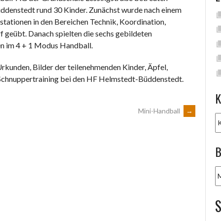
denstedt rund 30 Kinder. Zunächst wurde nach einem
tationen in den Bereichen Technik, Koordination,
f geübt. Danach spielten die sechs gebildeten
n im 4 + 1 Modus Handball.
Urkunden, Bilder der teilenehmenden Kinder, Äpfel,
 Schnuppertraining bei den HF Helmstedt-Büddenstedt.
K
Mini-Handball
→
K
B
B
A