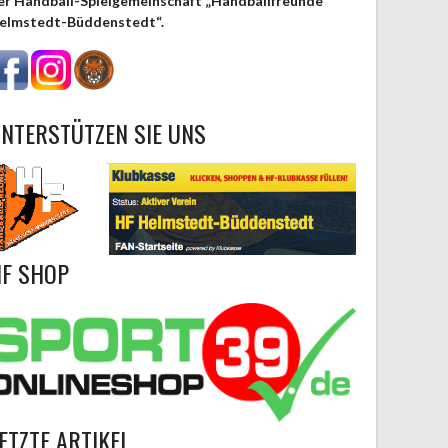
er Handball-Spielgemeinschaft „Handballfreunde
elmstedt-Büddenstedt“.
NTERSTÜTZEN SIE UNS
F SHOP
ETZTE ARTIKEL