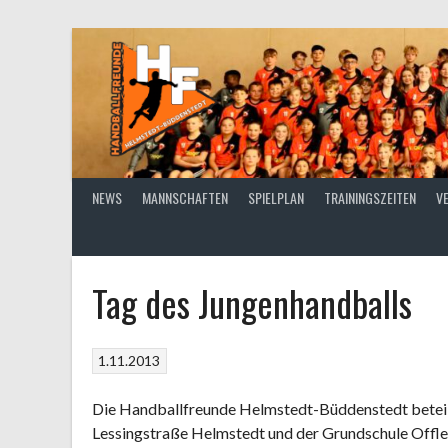
Springe
zum
Inhalt
NEWS
MANNSCHAFTEN
SPIELPLAN
TRAININGSZEITEN
V
Tag des Jungenhandballs
1.11.2013
Die Handballfreunde Helmstedt-Büddenstedt beteil
Lessingstraße Helmstedt und der Grundschule Offle