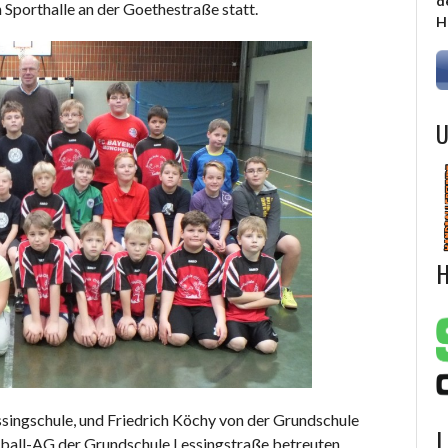
d
 Sporthalle an der Goethestraße statt.
H
U
H
ssingschule, und Friedrich Köchy von der Grundschule
L
ball-AG der Grundschule Lessingstraße betreuten