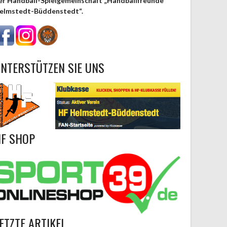
er Handball-Spielgemeinschaft „Handballfreunde
elmstedt-Büddenstedt“.
NTERSTÜTZEN SIE UNS
F SHOP
ETZTE ARTIKEL