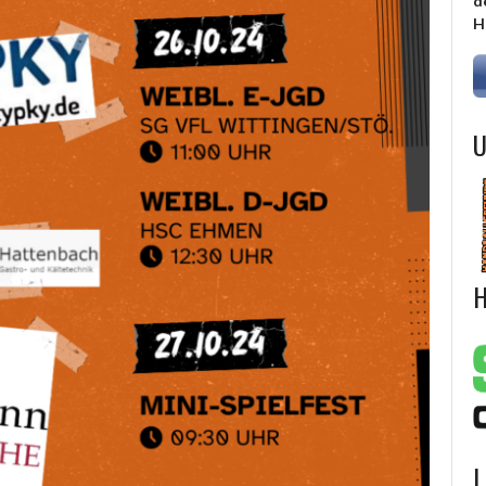
d
H
U
H
L