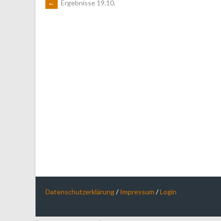
ARTIKEL-
←
Ergebnisse 19.10.
NAVIGATION
Datenschutzerklärung
/
Impressum
/
Login