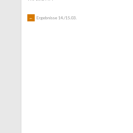
ARTIKEL-
←
Ergebnisse 14./15.03.
NAVIGATION