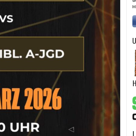
d
H
U
H
L