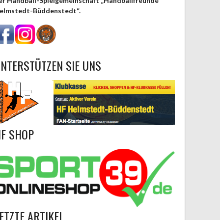
er Handball-Spielgemeinschaft „Handballfreunde
elmstedt-Büddenstedt“.
NTERSTÜTZEN SIE UNS
F SHOP
ETZTE ARTIKEL