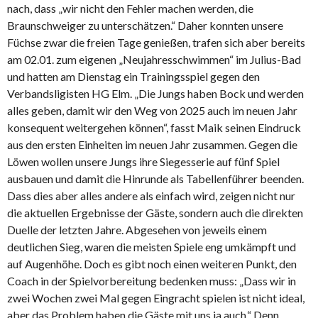
nach, dass „wir nicht den Fehler machen werden, die
Braunschweiger zu unterschätzen.“ Daher konnten unsere
Füchse zwar die freien Tage genießen, trafen sich aber bereits
am 02.01. zum eigenen „Neujahresschwimmen“ im Julius-Bad
und hatten am Dienstag ein Trainingsspiel gegen den
Verbandsligisten HG Elm. „Die Jungs haben Bock und werden
alles geben, damit wir den Weg von 2025 auch im neuen Jahr
konsequent weitergehen können“, fasst Maik seinen Eindruck
aus den ersten Einheiten im neuen Jahr zusammen. Gegen die
Löwen wollen unsere Jungs ihre Siegesserie auf fünf Spiel
ausbauen und damit die Hinrunde als Tabellenführer beenden.
Dass dies aber alles andere als einfach wird, zeigen nicht nur
die aktuellen Ergebnisse der Gäste, sondern auch die direkten
Duelle der letzten Jahre. Abgesehen von jeweils einem
deutlichen Sieg, waren die meisten Spiele eng umkämpft und
auf Augenhöhe. Doch es gibt noch einen weiteren Punkt, den
Coach in der Spielvorbereitung bedenken muss: „Dass wir in
zwei Wochen zwei Mal gegen Eingracht spielen ist nicht ideal,
aber das Problem haben die Gäste mit uns ja auch.“ Denn