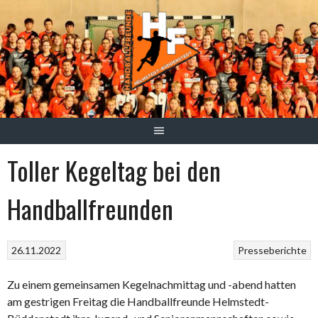
Springe
zum
Inhalt
Toller Kegeltag bei den
Handballfreunden
26.11.2022
Presseberichte
Zu einem gemeinsamen Kegelnachmittag und -abend hatten
am gestrigen Freitag die Handballfreunde Helmstedt-