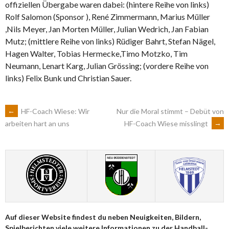
offiziellen Übergabe waren dabei: (hintere Reihe von links)
Rolf Salomon (Sponsor ), René Zimmermann, Marius Müller
,Nils Meyer, Jan Morten Müller, Julian Wedrich, Jan Fabian
Mutz; (mittlere Reihe von links) Rüdiger Bahrt, Stefan Nägel,
Hagen Walter, Tobias Hermecke,Timo Motzko, Tim
Neumann, Lenart Karg, Julian Grössing; (vordere Reihe von
links) Felix Bunk und Christian Sauer.
ARTIKEL-
←
HF-Coach Wiese: Wir
Nur die Moral stimmt – Debüt von
HF-Coach Wiese misslingt
→
arbeiten hart an uns
NAVIGATION
Auf dieser Website findest du neben Neuigkeiten, Bildern,
Spielberichten viele weitere Informationen zu der Handball-