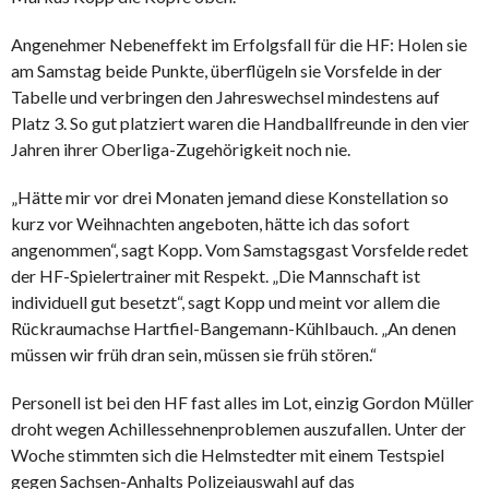
Angenehmer Nebeneffekt im Erfolgsfall für die HF: Holen sie
am Samstag beide Punkte, überflügeln sie Vorsfelde in der
Tabelle und verbringen den Jahreswechsel mindestens auf
Platz 3. So gut platziert waren die Handballfreunde in den vier
Jahren ihrer Oberliga-Zugehörigkeit noch nie.
„Hätte mir vor drei Monaten jemand diese Konstellation so
kurz vor Weihnachten angeboten, hätte ich das sofort
angenommen“, sagt Kopp. Vom Samstagsgast Vorsfelde redet
der HF-Spielertrainer mit Respekt. „Die Mannschaft ist
individuell gut besetzt“, sagt Kopp und meint vor allem die
Rückraumachse Hartfiel-Bangemann-Kühlbauch. „An denen
müssen wir früh dran sein, müssen sie früh stören.“
Personell ist bei den HF fast alles im Lot, einzig Gordon Müller
droht wegen Achillessehnenproblemen auszufallen. Unter der
Woche stimmten sich die Helmstedter mit einem Testspiel
gegen Sachsen-Anhalts Polizeiauswahl auf das